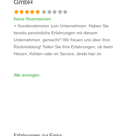
GmbH
Keine Rezensionen
⭐ Kundenstimmen zum Unternehmen Haben Sie
bereits persönliche Erfahrungen mit diesem
Unternehmen gemacht? Wir freuen uns über Ihre
Rückmeldung! Teilen Sie Ihre Erfahrungen, ob beim
Heizen, Kühlen oder im Service, direkt hier im
Kommentarfeld. Ihre positiven Erfahrungen helfen
anderen Interessenten bei der Anbieterauswahl. Sollten
Sie eine kritische Meinung äußern, so geben Sie diese
Alle anzeigen
bitte mit konkreten Details an und bleiben
Weiterlesen …
Erfahrungen zur Firma