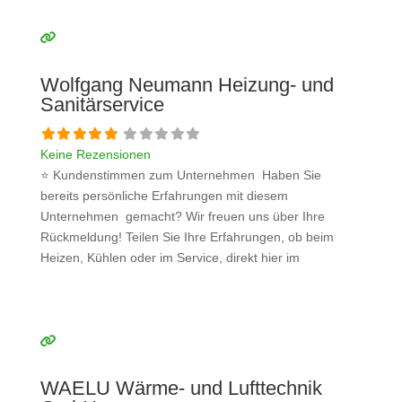
Sie eine kritische Meinung äußern, so geben Sie diese
bitte mit konkreten Details an und bleiben
Weiterlesen …
Wolfgang Neumann Heizung- und
Sanitärservice
Keine Rezensionen
⭐ Kundenstimmen zum Unternehmen Haben Sie
bereits persönliche Erfahrungen mit diesem
Unternehmen gemacht? Wir freuen uns über Ihre
Rückmeldung! Teilen Sie Ihre Erfahrungen, ob beim
Heizen, Kühlen oder im Service, direkt hier im
Kommentarfeld. Ihre positiven Erfahrungen helfen
anderen Interessenten bei der Anbieterauswahl. Sollten
Sie eine kritische Meinung äußern, so geben Sie diese
bitte mit konkreten Details an und bleiben
Weiterlesen …
WAELU Wärme- und Lufttechnik