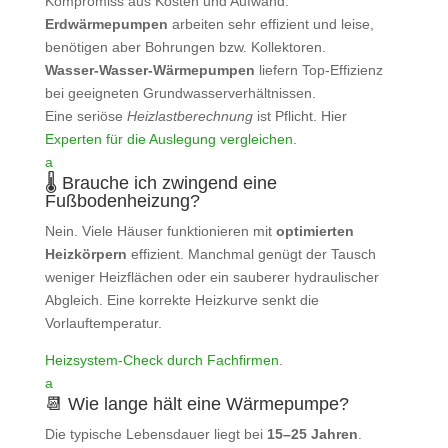
Kompromiss aus Kosten und Aufwand.
Erdwärmepumpen
arbeiten sehr effizient und leise,
benötigen aber Bohrungen bzw. Kollektoren.
Wasser‑Wasser‑Wärmepumpen
liefern Top‑Effizienz
bei geeigneten Grundwasserverhältnissen.
Eine seriöse
Heizlastberechnung
ist Pflicht. Hier
Experten für die Auslegung vergleichen
.
a
🌡️ Brauche ich zwingend eine
Fußbodenheizung?
Nein. Viele Häuser funktionieren mit
optimierten
Heizkörpern
effizient. Manchmal genügt der Tausch
weniger Heizflächen oder ein sauberer hydraulischer
Abgleich. Eine korrekte Heizkurve senkt die
Vorlauftemperatur.
Heizsystem‑Check durch Fachfirmen
.
a
📆 Wie lange hält eine Wärmepumpe?
Die typische Lebensdauer liegt bei
15–25 Jahren
.