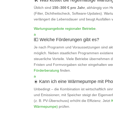
Üblich sind
150–300 € pro Jahr
, abhängig von H
(Filter, Dichtheitscheck, Software‑Updates). Wartu
verlängert die Lebensdauer und beugt Ausfällen v
Wartungsangebote regionaler Betriebe
.
a
💶 Welche Förderungen gibt es?
Je nach Programm und Voraussetzungen sind ak
möglich. Neben staatlichen Programmen existier
steuerliche Vorteile. Viele Betriebe übernehmen 
Fristen und Formvorgaben sicher eingehalten we
Förderberatung
finden.
a
☀️ Kann ich eine Wärmepumpe mit Phot
Unbedingt – die Kombination ist wirtschaftlich si
und Emissionen; mit Speicher steigt der Eigenver
(z. B. PV‑Überschuss) erhöht die Effizienz. Jetzt
Wärmepumpe)
prüfen.