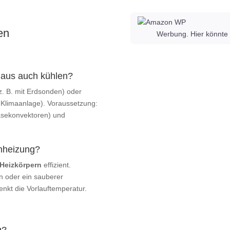
en
Werbung. Hier könnte 
aus auch kühlen?
 z. B. mit Erdsonden) oder
Klimaanlage). Voraussetzung:
äsekonvektoren) und
enheizung?
 Heizkörpern
effizient.
n oder ein sauberer
enkt die Vorlauftemperatur.
g?