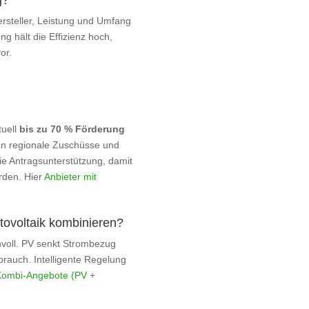
ersteller, Leistung und Umfang
ng hält die Effizienz hoch,
or.
tuell
bis zu 70 % Förderung
en regionale Zuschüsse und
die Antragsunterstützung, damit
rden. Hier
Anbieter mit
ovoltaik kombinieren?
nnvoll. PV senkt Strombezug
brauch. Intelligente Regelung
Kombi‑Angebote (PV +