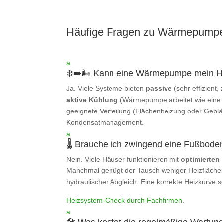
Häufige Fragen zu Wärmepump
a
❄️➡️🌬️ Kann eine Wärmepumpe mein H
Ja. Viele Systeme bieten
passive
(sehr effizient,
aktive Kühlung
(Wärmepumpe arbeitet wie eine 
geeignete Verteilung (Flächenheizung oder Gebl
Kondensatmanagement.
a
🌡️ Brauche ich zwingend eine Fußbod
Nein. Viele Häuser funktionieren mit
optimierten
Manchmal genügt der Tausch weniger Heizfläche
hydraulischer Abgleich. Eine korrekte Heizkurve s
Heizsystem‑Check durch Fachfirmen
.
a
🛠️ Was kostet die regelmäßige Wartun