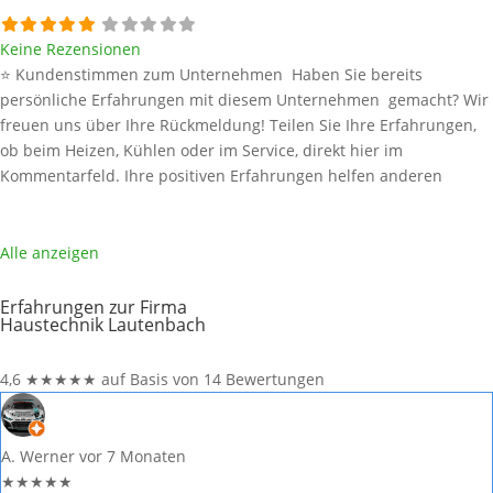
Keine Rezensionen
⭐ Kundenstimmen zum Unternehmen Haben Sie bereits
persönliche Erfahrungen mit diesem Unternehmen gemacht? Wir
freuen uns über Ihre Rückmeldung! Teilen Sie Ihre Erfahrungen,
ob beim Heizen, Kühlen oder im Service, direkt hier im
Kommentarfeld. Ihre positiven Erfahrungen helfen anderen
Interessenten bei der Anbieterauswahl. Sollten Sie eine kritische
Meinung äußern, so geben Sie diese bitte mit konkreten Details an
und bleiben
Weiterlesen …
Alle anzeigen
Erfahrungen zur Firma
Haustechnik Lautenbach
4,6
★
★
★
★
★
auf Basis von 14 Bewertungen
A. Werner
vor 7 Monaten
★
★
★
★
★