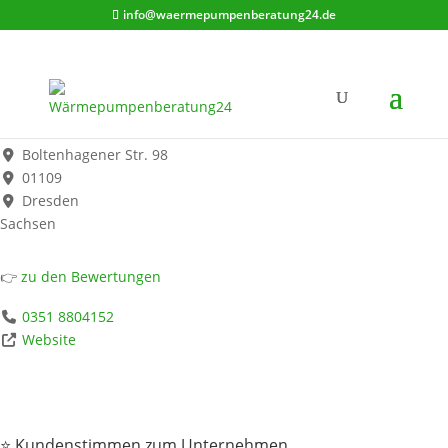
info@waermepumpenberatung24.de
Haustechnik Lautenbach
Werbung*
Boltenhagener Str. 98
01109
Dresden
Sachsen
👉
zu den Bewertungen
0351 8804152
Website
⭐ Kundenstimmen zum Unternehmen