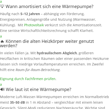
a
💡 Wann amortisiert sich eine Wärmepumpe?
Häufig nach
5–12 Jahren
– abhängig von Förderung,
Energiepreisen, Anlagengröße und Nutzung (Warmwasser,
Kühlung). Mit
Photovoltaik
verkürzt sich die Amortisationszeit.
Eine seriöse Wirtschaftlichkeitsrechnung schafft Klarheit.
a
🔥 Können die alten Heizkörper weiter genutzt
werden?
In vielen Fällen ja. Mit
hydraulischem Abgleich
, größeren
Heizflächen in kritischen Räumen oder einer passenden Heizkurve
lassen sich niedrige Vorlauftemperaturen erreichen. Im Zweifel
hilft eine
Raum‑für‑Raum‑Betrachtung
.
Eignung durch Fachfirmen prüfen
.
a
🔊 Wie laut ist eine Wärmepumpe?
Moderne Luft‑Wasser‑Wärmepumpen erreichen im Normalbetrieb
meist
35–50 dB
in 1 m Abstand – vergleichbar mit einem leisen
Gespräch. Silent‑Modi reduzieren Nachtgeräusche. Wichtig sind