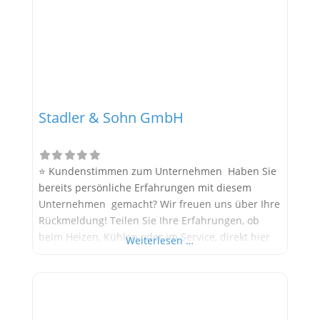
Stadler & Sohn GmbH
⭐ Kundenstimmen zum Unternehmen Haben Sie
bereits persönliche Erfahrungen mit diesem
Unternehmen gemacht? Wir freuen uns über Ihre
Rückmeldung! Teilen Sie Ihre Erfahrungen, ob
beim Heizen, Kühlen oder im Service, direkt hier
Weiterlesen …
im Kommentarfeld. Ihre positiven Erfahrungen
helfen anderen Interessenten bei der
Anbieterauswahl. Sollten Sie eine kritische
Meinung äußern, so geben Sie diese bitte mit
konkreten Details an und bleiben