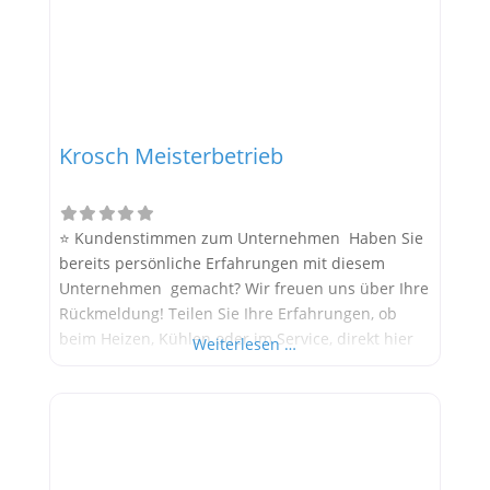
Krosch Meisterbetrieb
⭐ Kundenstimmen zum Unternehmen Haben Sie
bereits persönliche Erfahrungen mit diesem
Unternehmen gemacht? Wir freuen uns über Ihre
Rückmeldung! Teilen Sie Ihre Erfahrungen, ob
beim Heizen, Kühlen oder im Service, direkt hier
Weiterlesen …
im Kommentarfeld. Ihre positiven Erfahrungen
helfen anderen Interessenten bei der
Anbieterauswahl. Sollten Sie eine kritische
Meinung äußern, so geben Sie diese bitte mit
konkreten Details an und bleiben