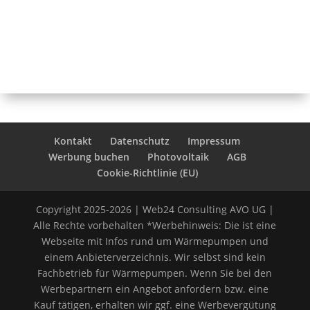
Kontakt
Datenschutz
Impressum
Werbung buchen
Photovoltaik
AGB
Cookie-Richtlinie (EU)
Copyright 2025-2026 | Web24 Consulting AVO UG |
Alle Rechte vorbehalten *Werbehinweis: Die ist eine
Webseite mit Infos rund um Wärmepumpen und
einem Anbieterverzeichnis. Wir selbst sind kein
Fachbetrieb für Wärmepumpen. Wenn Sie bei den
Werbepartnern ein Angebot anfordern bzw. eine
Kauf tätigen, erhalten wir ggf. eine Werbevergütung