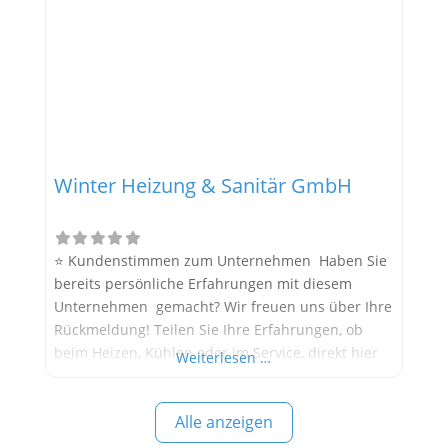
Winter Heizung & Sanitär GmbH
⭐ Kundenstimmen zum Unternehmen Haben Sie
bereits persönliche Erfahrungen mit diesem
Unternehmen gemacht? Wir freuen uns über Ihre
Rückmeldung! Teilen Sie Ihre Erfahrungen, ob
beim Heizen, Kühlen oder im Service, direkt hier
Weiterlesen …
im Kommentarfeld. Ihre positiven Erfahrungen
helfen anderen Interessenten bei der
Alle anzeigen
Anbieterauswahl. Sollten Sie eine kritische
Meinung äußern, so geben Sie diese bitte mit