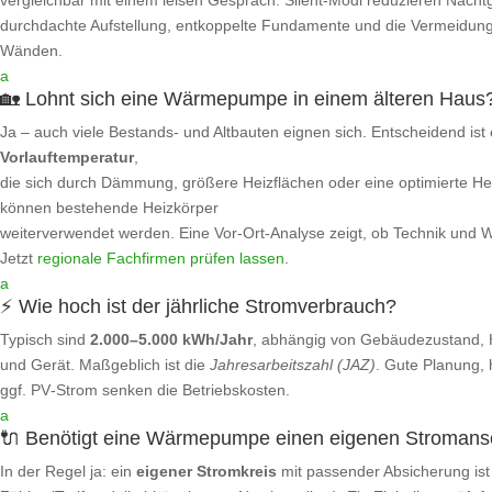
vergleichbar mit einem leisen Gespräch. Silent‑Modi reduzieren Nacht
durchdachte Aufstellung, entkoppelte Fundamente und die Vermeidung 
Wänden.
a
🏡 Lohnt sich eine Wärmepumpe in einem älteren Haus
Ja – auch viele Bestands- und Altbauten eignen sich. Entscheidend ist
Vorlauftemperatur
,
die sich durch Dämmung, größere Heizflächen oder eine optimierte Hei
können bestehende Heizkörper
weiterverwendet werden. Eine Vor-Ort‑Analyse zeigt, ob Technik und Wi
Jetzt
regionale Fachfirmen prüfen lassen
.
a
⚡ Wie hoch ist der jährliche Stromverbrauch?
Typisch sind
2.000–5.000 kWh/Jahr
, abhängig von Gebäudezustand, 
und Gerät. Maßgeblich ist die
Jahresarbeitszahl (JAZ)
. Gute Planung,
ggf. PV‑Strom senken die Betriebskosten.
a
🔌 Benötigt eine Wärmepumpe einen eigenen Stromans
In der Regel ja: ein
eigener Stromkreis
mit passender Absicherung ist 