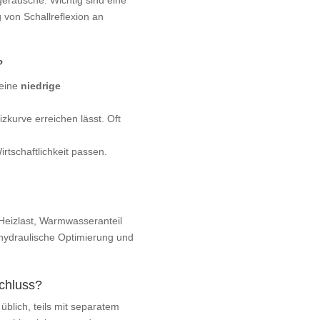
geräusche. Wichtig sind eine
von Schallreflexion an
?
 eine
niedrige
zkurve erreichen lässt. Oft
rtschaftlichkeit passen.
Heizlast, Warmwasseranteil
 hydraulische Optimierung und
chluss?
üblich, teils mit separatem