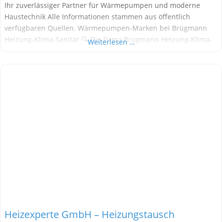
Ihr zuverlässiger Partner für Wärmepumpen und moderne
Haustechnik Alle Informationen stammen aus öffentlich
verfügbaren Quellen. Wärmepumpen-Marken bei Brügmann
Heizung-Klima-Sanitär 🔍 Die Firma Brügmann Heizung-Klima-
Weiterlesen …
Sanitär mit Sitz in der Hopfenstraße 8 in Neubrandenburg
bietet umfassende Leistungen rund um Heizungs-, Klima- und
Sanitärtechnik. Sie ist bekannt für die Installation und Wartung
moderner Heizsysteme – darunter auch Wärmepumpen.
Heizexperte GmbH – Heizungstausch