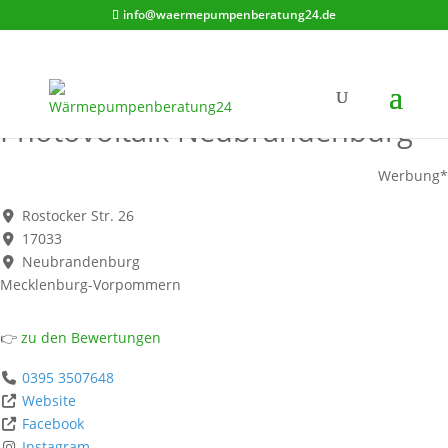
info@waermepumpenberatung24.de
Gluth Regelungstechnik GmbH -
Photovoltaik Neubrandenburg
Werbung*
Rostocker Str. 26
17033
Neubrandenburg
Mecklenburg-Vorpommern
👉
zu den Bewertungen
0395 3507648
Website
Facebook
Instagram