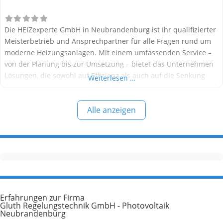
Die HEIZexperte GmbH in Neubrandenburg ist Ihr qualifizierter
Meisterbetrieb und Ansprechpartner für alle Fragen rund um
moderne Heizungsanlagen. Mit einem umfassenden Service –
von der Planung bis zur Umsetzung – bietet das Unternehmen
Lösungen, die sowohl auf Effizienz als auch auf die Senkung
Weiterlesen …
Ihrer Heizkosten abzielen. Als Spezialist für den
Heizungstausch und die Installation zukunftssicherer
Alle anzeigen
Wärmepumpen begleitet Sie die HEIZexperte
Erfahrungen zur Firma
Gluth Regelungstechnik GmbH - Photovoltaik
Neubrandenburg