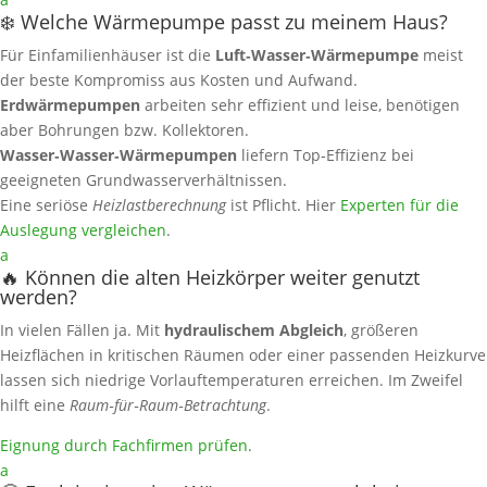
❄️ Welche Wärmepumpe passt zu meinem Haus?
Für Einfamilienhäuser ist die
Luft‑Wasser‑Wärmepumpe
meist
der beste Kompromiss aus Kosten und Aufwand.
Erdwärmepumpen
arbeiten sehr effizient und leise, benötigen
aber Bohrungen bzw. Kollektoren.
Wasser‑Wasser‑Wärmepumpen
liefern Top‑Effizienz bei
geeigneten Grundwasserverhältnissen.
Eine seriöse
Heizlastberechnung
ist Pflicht. Hier
Experten für die
Auslegung vergleichen
.
a
🔥 Können die alten Heizkörper weiter genutzt
werden?
In vielen Fällen ja. Mit
hydraulischem Abgleich
, größeren
Heizflächen in kritischen Räumen oder einer passenden Heizkurve
lassen sich niedrige Vorlauftemperaturen erreichen. Im Zweifel
hilft eine
Raum‑für‑Raum‑Betrachtung
.
Eignung durch Fachfirmen prüfen
.
a