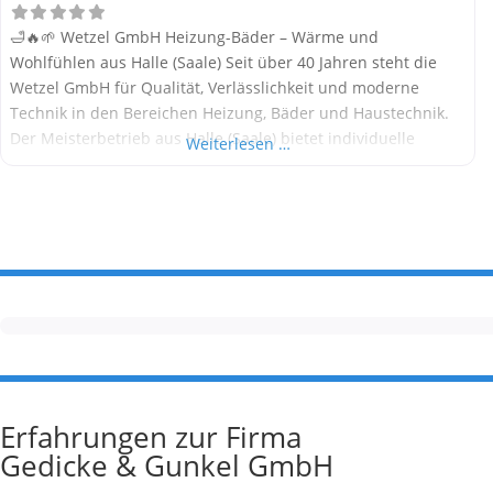
🛁🔥🌱 Wetzel GmbH Heizung-Bäder – Wärme und
Wohlfühlen aus Halle (Saale) Seit über 40 Jahren steht die
Wetzel GmbH für Qualität, Verlässlichkeit und moderne
Technik in den Bereichen Heizung, Bäder und Haustechnik.
Der Meisterbetrieb aus Halle (Saale) bietet individuelle
Weiterlesen …
Lösungen für Wärmepumpen, Smart Home und barrierefreie
Bäder – alles aus einer Hand. Alle Informationen stammen
aus öffentlich verfügbaren Quellen. Welche
Erfahrungen zur Firma
Gedicke & Gunkel GmbH