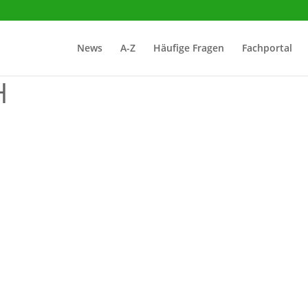
News
A-Z
Häufige Fragen
Fachportal
H