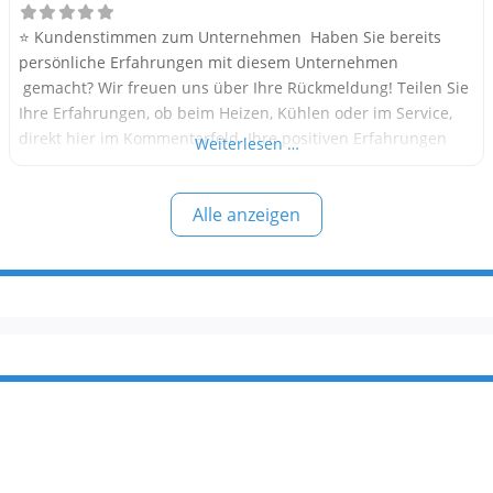
⭐ Kundenstimmen zum Unternehmen Haben Sie bereits
persönliche Erfahrungen mit diesem Unternehmen
gemacht? Wir freuen uns über Ihre Rückmeldung! Teilen Sie
Ihre Erfahrungen, ob beim Heizen, Kühlen oder im Service,
direkt hier im Kommentarfeld. Ihre positiven Erfahrungen
Weiterlesen …
helfen anderen Interessenten bei der Anbieterauswahl.
Sollten Sie eine kritische Meinung äußern, so geben Sie diese
Alle anzeigen
bitte mit konkreten Details an und bleiben