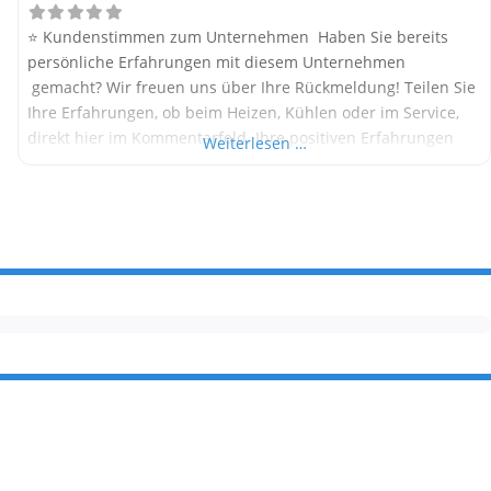
⭐ Kundenstimmen zum Unternehmen Haben Sie bereits
persönliche Erfahrungen mit diesem Unternehmen
gemacht? Wir freuen uns über Ihre Rückmeldung! Teilen Sie
Ihre Erfahrungen, ob beim Heizen, Kühlen oder im Service,
direkt hier im Kommentarfeld. Ihre positiven Erfahrungen
Weiterlesen …
helfen anderen Interessenten bei der Anbieterauswahl.
Sollten Sie eine kritische Meinung äußern, so geben Sie diese
bitte mit konkreten Details an und bleiben