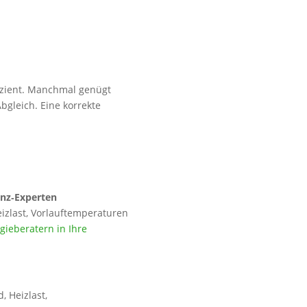
izient. Manchmal genügt
bgleich. Eine korrekte
enz‑Experten
izlast, Vorlauftemperaturen
ieberatern in Ihre
 Heizlast,