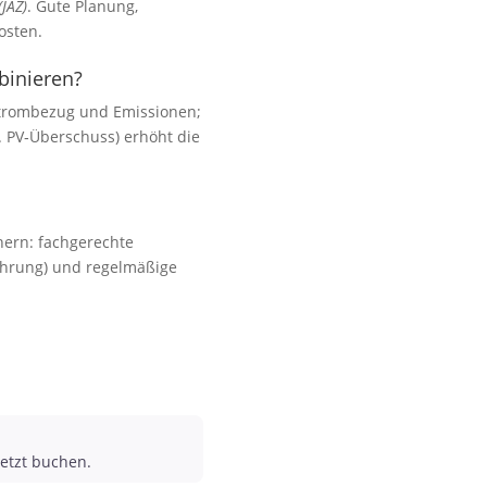
(JAZ)
. Gute Planung,
osten.
binieren?
 Strombezug und Emissionen;
B. PV‑Überschuss) erhöht die
chern: fachgerechte
führung) und regelmäßige
etzt buchen.