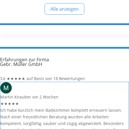
eine kritische Meinung äußern, so geben Sie diese bitte mit
Alle anzeigen
konkreten Details an und bleiben
Erfahrungen zur Firma
Gebr. Müller GmbH
3,6
★
★
★
★
★
auf Basis von 18 Bewertungen
Martin Knauber
vor 2 Wochen
★
★
★
★
★
Ich habe kürzlich mein Badezimmer komplett erneuern lassen.
Nach einer freundlichen Beratung wurden alle Arbeiten
kompetent, sorgfältig, sauber und zügig abgewickelt. Besonders