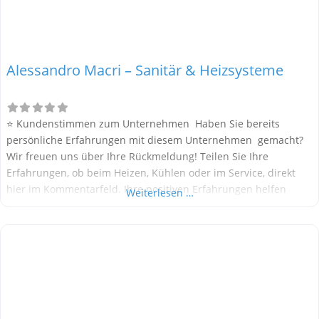
Alessandro Macri – Sanitär & Heizsysteme
⭐ Kundenstimmen zum Unternehmen Haben Sie bereits
persönliche Erfahrungen mit diesem Unternehmen gemacht?
Wir freuen uns über Ihre Rückmeldung! Teilen Sie Ihre
Erfahrungen, ob beim Heizen, Kühlen oder im Service, direkt
hier im Kommentarfeld. Ihre positiven Erfahrungen helfen
Weiterlesen …
anderen Interessenten bei der Anbieterauswahl. Sollten Sie
eine kritische Meinung äußern, so geben Sie diese bitte mit
konkreten Details an und bleiben