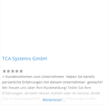
TCA Systems GmbH
⭐ Kundenstimmen zum Unternehmen Haben Sie bereits
persönliche Erfahrungen mit diesem Unternehmen gemacht?
Wir freuen uns über Ihre Rückmeldung! Teilen Sie Ihre
Erfahrungen, ob beim Heizen, Kühlen oder im Service, direkt
hier im Kommentarfeld. Ihre positiven Erfahrungen helfen
Weiterlesen …
anderen Interessenten bei der Anbieterauswahl. Sollten Sie