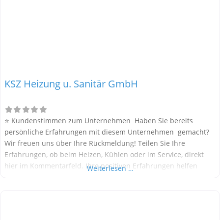
KSZ Heizung u. Sanitär GmbH
⭐ Kundenstimmen zum Unternehmen Haben Sie bereits
persönliche Erfahrungen mit diesem Unternehmen gemacht?
Wir freuen uns über Ihre Rückmeldung! Teilen Sie Ihre
Erfahrungen, ob beim Heizen, Kühlen oder im Service, direkt
hier im Kommentarfeld. Ihre positiven Erfahrungen helfen
Weiterlesen …
anderen Interessenten bei der Anbieterauswahl. Sollten Sie
eine kritische Meinung äußern, so geben Sie diese bitte mit
konkreten Details an und bleiben