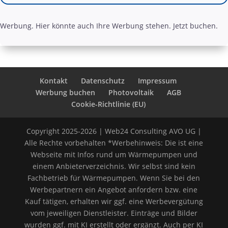
Werbung. Hier könnte auch Ihre Werbung stehen. Jetzt buchen.
Kontakt
Datenschutz
Impressum
Werbung buchen
Photovoltaik
AGB
Cookie-Richtlinie (EU)
Copyright 2025-2026 | Web24 Consulting AVO UG |
Alle Rechte vorbehalten *Werbehinweis: Die ist eine
Webseite mit Infos rund um Wärmepumpen und
einem Anbieterverzeichnis. Wir selbst sind kein
Fachbetrieb für Wärmepumpen. Wenn Sie bei den
Werbepartnern ein Angebot anfordern bzw. eine
Kauf tätigen, erhalten wir ggf. eine Werbevergütung
vom jeweiligen Dienstleister. Einträge und Bilder
wurden ggf. mit KI erstellt oder ergänzt. Auch per KI