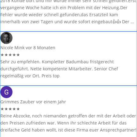
2018 Kunde dort und mir wurde immer sehr schnell geholfen.Erst
vergangene Woche hatte ich ein Problem mit der Heizung.Der
Fehler wurde wieder schnell gefunden,das Ersatzteil kam
innerhalb von zwei Tagen und wurde sofort eingebaut👍👍 Der …
Nicole Mink
vor 8 Monaten
★
★
★
★
★
Sehr zu empfehlen. Kompletter Badumbau fristgerecht
durchgeführt. Nette kompetente Mitarbeiter. Senior Chef
regelmäßig vor Ort. Preis top
Grimmes Zauber
vor einem Jahr
★
★
★
★
★
Reine Abzocke, noch niemanden getroffen der mit der Arbeit oder
den Preisen zufrieden war. Wenn ihr schlechte Arbeit für das
dreifache Geld haben wollt, ist diese Firma euer Ansprechpartner!