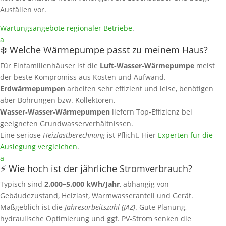
Ausfällen vor.
Wartungsangebote regionaler Betriebe
.
a
❄️ Welche Wärmepumpe passt zu meinem Haus?
Für Einfamilienhäuser ist die
Luft‑Wasser‑Wärmepumpe
meist
der beste Kompromiss aus Kosten und Aufwand.
Erdwärmepumpen
arbeiten sehr effizient und leise, benötigen
aber Bohrungen bzw. Kollektoren.
Wasser‑Wasser‑Wärmepumpen
liefern Top‑Effizienz bei
geeigneten Grundwasserverhältnissen.
Eine seriöse
Heizlastberechnung
ist Pflicht. Hier
Experten für die
Auslegung vergleichen
.
a
⚡ Wie hoch ist der jährliche Stromverbrauch?
Typisch sind
2.000–5.000 kWh/Jahr
, abhängig von
Gebäudezustand, Heizlast, Warmwasseranteil und Gerät.
Maßgeblich ist die
Jahresarbeitszahl (JAZ)
. Gute Planung,
hydraulische Optimierung und ggf. PV‑Strom senken die