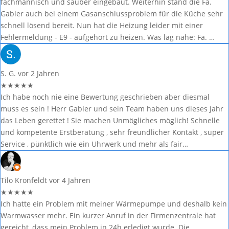
fachmännisch und sauber eingebaut. Weiterhin stand die Fa.
Gabler auch bei einem Gasanschlussproblem für die Küche sehr
schnell lösend bereit. Nun hat die Heizung leider mit einer
Fehlermeldung - E9 - aufgehört zu heizen. Was lag nahe: Fa. …
S. G.
vor 2 Jahren
★
★
★
★
★
Ich habe noch nie eine Bewertung geschrieben aber diesmal
muss es sein ! Herr Gabler und sein Team haben uns dieses Jahr
das Leben gerettet ! Sie machen Unmögliches möglich! Schnelle
und kompetente Erstberatung , sehr freundlicher Kontakt , super
Service , pünktlich wie ein Uhrwerk und mehr als fair…
Tilo Kronfeldt
vor 4 Jahren
★
★
★
★
★
Ich hatte ein Problem mit meiner Wärmepumpe und deshalb kein
Warmwasser mehr. Ein kurzer Anruf in der Firmenzentrale hat
gereicht, dass mein Problem in 24h erledigt wurde. Die