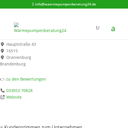
info@waermepumpenberatung24.de
Gabler Heizungsbau
Werbung*
Hauptstraße 43
16515
Oranienburg
Brandenburg
👉
zu den Bewertungen
033053 70828
Website
⭐ Kundenstimmen zum Unternehmen