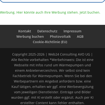
Werbung. Hier könnte auch Ihre Werbung stehen. Jetzt buchen.
Kontakt
Datenschutz
Impressum
Werbung buchen
Photovoltaik
AGB
Cookie-Richtlinie (EU)
Copyright 2025-2026 | Web24 Consulting AVO UG |
Alle Rechte vorbehalten *Werbehinweis: Die ist eine
Webseite mit Infos rund um Wärmepumpen und
einem Anbieterverzeichnis. Wir selbst sind kein
Fachbetrieb für Wärmepumpen. Wenn Sie bei den
Werbepartnern ein Angebot anfordern bzw. eine
Kauf tätigen, erhalten wir ggf. eine Werbevergütung
vom jeweiligen Dienstleister. Einträge und Bilder
wurden ggf. mit KI erstellt oder ergänzt. Auch per KI
erstellter Content kann Fehler enthalten.