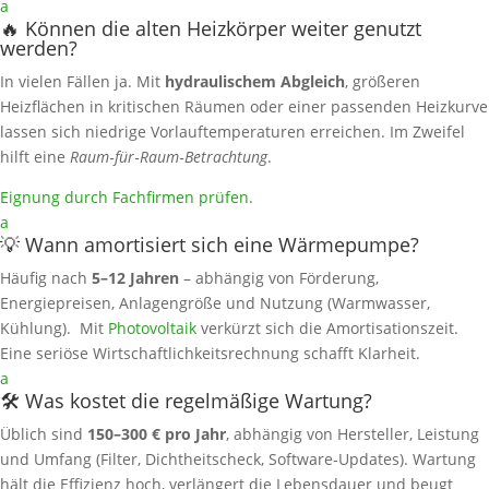
a
🔥 Können die alten Heizkörper weiter genutzt
werden?
In vielen Fällen ja. Mit
hydraulischem Abgleich
, größeren
Heizflächen in kritischen Räumen oder einer passenden Heizkurve
lassen sich niedrige Vorlauftemperaturen erreichen. Im Zweifel
hilft eine
Raum‑für‑Raum‑Betrachtung
.
Eignung durch Fachfirmen prüfen
.
a
💡 Wann amortisiert sich eine Wärmepumpe?
Häufig nach
5–12 Jahren
– abhängig von Förderung,
Energiepreisen, Anlagengröße und Nutzung (Warmwasser,
Kühlung). Mit
Photovoltaik
verkürzt sich die Amortisationszeit.
Eine seriöse Wirtschaftlichkeitsrechnung schafft Klarheit.
a
🛠️ Was kostet die regelmäßige Wartung?
Üblich sind
150–300 € pro Jahr
, abhängig von Hersteller, Leistung
und Umfang (Filter, Dichtheitscheck, Software‑Updates). Wartung
hält die Effizienz hoch, verlängert die Lebensdauer und beugt