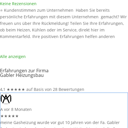
Keine Rezensionen
⭐ Kundenstimmen zum Unternehmen Haben Sie bereits
persönliche Erfahrungen mit diesem Unternehmen gemacht? Wir
freuen uns über Ihre Rückmeldung! Teilen Sie Ihre Erfahrungen,
ob beim Heizen, Kühlen oder im Service, direkt hier im
Kommentarfeld. Ihre positiven Erfahrungen helfen anderen
Interessenten bei der Anbieterauswahl. Sollten Sie eine kritische
Meinung äußern, so geben Sie diese bitte mit konkreten Details an
und bleiben
Weiterlesen …
Alle anzeigen
Erfahrungen zur Firma
Gabler Heizungsbau
4,1
★
★
★
★
★
auf Basis von 28 Bewertungen
A
vor 8 Monaten
★
★
★
★
★
meine Gasheizung wurde vor gut 10 Jahren von der Fa. Gabler