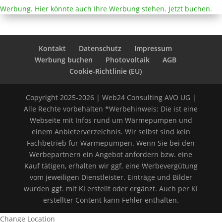
Werbung. Hier könnte auch Ihre Werbung stehen. Jetzt buchen.
Kontakt
Datenschutz
Impressum
Werbung buchen
Photovoltaik
AGB
Cookie-Richtlinie (EU)
Copyright 2025-2026 | Web24 Consulting AVO UG |
Alle Rechte vorbehalten *Werbehinweis: Die ist eine
Webseite mit Infos rund um Wärmepumpen und
einem Anbieterverzeichnis. Wir selbst sind kein
Fachbetrieb für Wärmepumpen. Wenn Sie bei den
Werbepartnern ein Angebot anfordern bzw. eine
Kauf tätigen, erhalten wir ggf. eine Werbevergütung
vom jeweiligen Dienstleister. Einträge und Bilder
wurden ggf. mit KI erstellt oder ergänzt. Auch per KI
erstellter Content kann Fehler enthalten.
Change Location