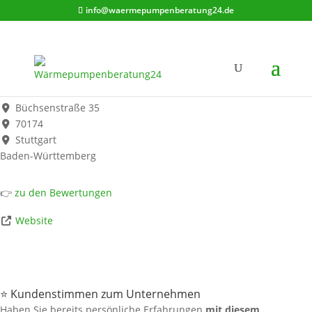
info@waermepumpenberatung24.de
FMS Haustechnik GmbH
Werbung*
Büchsenstraße 35
70174
Stuttgart
Baden-Württemberg
👉
zu den Bewertungen
Website
⭐ Kundenstimmen zum Unternehmen
Haben Sie bereits persönliche Erfahrungen
mit diesem