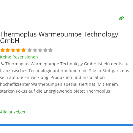
und Störungsbeseitigung sorgt Reima Tech dafür, dass Ihre
Wärmepumpenanlage in Stuttgart und Umgebung dauerhaft
effizient und zuverlässig
Weiterlesen …
Thermoplus Wärmepumpe Technology
GmbH
Keine Rezensionen
🔧 Thermoplus Wärmepumpe Technology GmbH ist ein deutsch-
französisches Technologieunternehmen mit Sitz in Stuttgart, das
sich auf die Entwicklung, Produktion und Installation
hocheffizienter Wärmepumpen spezialisiert hat. Mit einem
starken Fokus auf die Energiewende bietet Thermoplus
maßgeschneiderte Lösungen für nachhaltiges Heizen und Kühlen
– inklusive Fördergarantie und Smart-Home-Integration. Alle
Informationen stammen aus öffentlich verfügbaren Quellen.
Alle anzeigen
Wärmepumpen-Marken bei Thermoplus Wärmepumpe
Technology GmbH 🌬️
Weiterlesen …