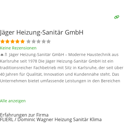
Fachbetrieben für Energie- und Gebäudetechnik in Karlsruhe und
Umgebung. Mit einem engagierten Team und innovativen
Lösungen begleitet Dürr
Weiterlesen …
Jäger Heizung-Sanitär GmbH
Keine Rezensionen
🔥🚿 Jäger Heizung-Sanitär GmbH – Moderne Haustechnik aus
Karlsruhe seit 1978 Die Jäger Heizung-Sanitär GmbH ist ein
traditionsreicher Fachbetrieb mit Sitz in Karlsruhe, der seit über
40 Jahren für Qualität, Innovation und Kundennähe steht. Das
Unternehmen bietet umfassende Leistungen in den Bereichen
Heizung, Sanitär, Klima, Lüftung, Solartechnik und Badsanierung.
Mit einem starken Fokus auf Nachhaltigkeit und CO₂-neutrale
Heizlösungen ist Jäger
Weiterlesen …
Alle anzeigen
Erfahrungen zur Firma
FLIERL / Dominic Wagner Heizung Sanitär Klima