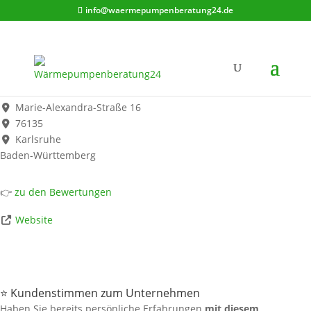
info@waermepumpenberatung24.de
FLIERL / Dominic Wagner Heizung Sanitär Klima
Werbung*
Marie-Alexandra-Straße 16
76135
Karlsruhe
Baden-Württemberg
👉
zu den Bewertungen
Website
⭐ Kundenstimmen zum Unternehmen
Haben Sie bereits persönliche Erfahrungen
mit diesem