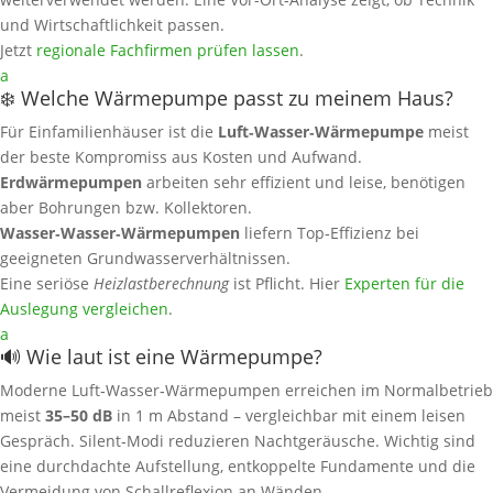
und Wirtschaftlichkeit passen.
Jetzt
regionale Fachfirmen prüfen lassen
.
a
❄️ Welche Wärmepumpe passt zu meinem Haus?
Für Einfamilienhäuser ist die
Luft‑Wasser‑Wärmepumpe
meist
der beste Kompromiss aus Kosten und Aufwand.
Erdwärmepumpen
arbeiten sehr effizient und leise, benötigen
aber Bohrungen bzw. Kollektoren.
Wasser‑Wasser‑Wärmepumpen
liefern Top‑Effizienz bei
geeigneten Grundwasserverhältnissen.
Eine seriöse
Heizlastberechnung
ist Pflicht. Hier
Experten für die
Auslegung vergleichen
.
a
🔊 Wie laut ist eine Wärmepumpe?
Moderne Luft‑Wasser‑Wärmepumpen erreichen im Normalbetrieb
meist
35–50 dB
in 1 m Abstand – vergleichbar mit einem leisen
Gespräch. Silent‑Modi reduzieren Nachtgeräusche. Wichtig sind
eine durchdachte Aufstellung, entkoppelte Fundamente und die
Vermeidung von Schallreflexion an Wänden.