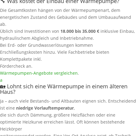
🔧 Was kostet der Einbau einer Wärmepumpe?
Die Gesamtkosten hängen von der Wärmepumpenart, dem
energetischen Zustand des Gebäudes und dem Umbauaufwand
ab.
Üblich sind Investitionen von
18.000 bis 35.000 €
inklusive Einbau,
hydraulischem Abgleich und Inbetriebnahme.
Bei Erd- oder Grundwasserlösungen kommen
Erschließungskosten hinzu. Viele Fachbetriebe bieten
Komplettpakete inkl.
Fördercheck an.
Wärmepumpen‑Angebote vergleichen
.
a
🏡 Lohnt sich eine Wärmepumpe in einem älteren
Haus?
Ja – auch viele Bestands- und Altbauten eignen sich. Entscheidend
ist eine
niedrige Vorlauftemperatur
,
die sich durch Dämmung, größere Heizflächen oder eine
optimierte Heizkurve erreichen lässt. Oft können bestehende
Heizkörper
weiterverwendet werden. Eine Vor-Ort‑Analyse zeigt, ob Technik