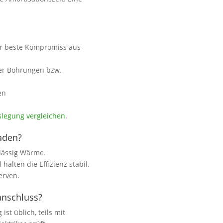
r beste Kompromiss aus
ber Bohrungen bzw.
en
slegung vergleichen
.
aden?
lässig Wärme.
halten die Effizienz stabil.
erven.
anschluss?
st üblich, teils mit