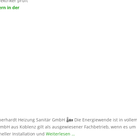
ektriker prüft
rn in der
erhardt Heizung Sanitär GmbH 🌡️🏡 Die Energiewende ist in voll
GmbH aus Koblenz gilt als ausgewiesener Fachbetrieb, wenn es um
ller Installation und
Weiterlesen …