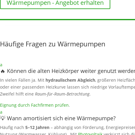
Wärmepumpen - Angebot erhalten
Häufige Fragen zu Wärmepumpen
a
🔥 Können die alten Heizkörper weiter genutzt werde
In vielen Fällen ja. Mit
hydraulischem Abgleich
, größeren Heizfläc
oder einer passenden Heizkurve lassen sich niedrige Vorlauftemp
Zweifel hilft eine
Raum‑für‑Raum‑Betrachtung
.
Eignung durch Fachfirmen prüfen
.
a
💡 Wann amortisiert sich eine Wärmepumpe?
Häufig nach
5–12 Jahren
– abhängig von Förderung, Energiepreise
Nutzung (Warmwasser, Kühlung). Mit
Photovoltaik
verkürzt sich di