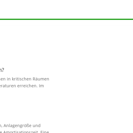
n?
hen in kritischen Räumen
eraturen erreichen. Im
n, Anlagengröße und
e Amortisationszeit. Eine