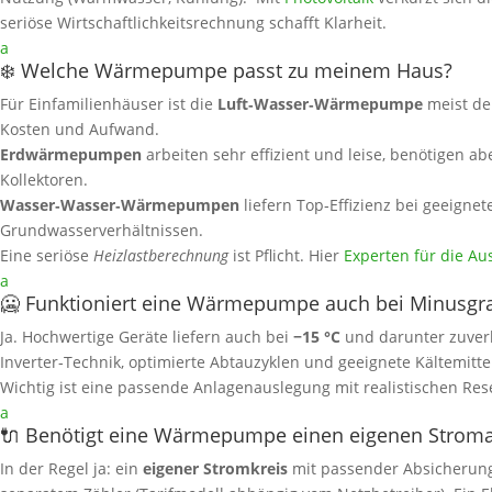
seriöse Wirtschaftlichkeitsrechnung schafft Klarheit.
a
❄️ Welche Wärmepumpe passt zu meinem Haus?
Für Einfamilienhäuser ist die
Luft‑Wasser‑Wärmepumpe
meist de
Kosten und Aufwand.
Erdwärmepumpen
arbeiten sehr effizient und leise, benötigen a
Kollektoren.
Wasser‑Wasser‑Wärmepumpen
liefern Top‑Effizienz bei geeignet
Grundwasserverhältnissen.
Eine seriöse
Heizlastberechnung
ist Pflicht. Hier
Experten für die Au
a
🥶 Funktioniert eine Wärmepumpe auch bei Minusgr
Ja. Hochwertige Geräte liefern auch bei
−15 °C
und darunter zuver
Inverter‑Technik, optimierte Abtauzyklen und geeignete Kältemittel 
Wichtig ist eine passende Anlagenauslegung mit realistischen Res
a
🔌 Benötigt eine Wärmepumpe einen eigenen Strom
In der Regel ja: ein
eigener Stromkreis
mit passender Absicherung i