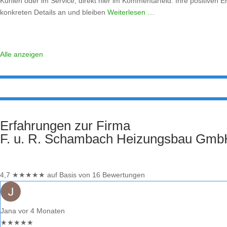
Kühlen oder im Service, direkt hier im Kommentarfeld. Ihre positiven E
konkreten Details an und bleiben
Weiterlesen …
Alle anzeigen
Erfahrungen zur Firma
F. u. R. Schambach Heizungsbau Gmb
4,7
★
★
★
★
★
auf Basis von 16 Bewertungen
Jana
vor 4 Monaten
★
★
★
★
★