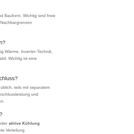
nd Bauform. Wichtig sind freie
u Nachbargrenzen
en?
ig Wärme. Inverter‑Technik,
bil. Wichtig ist eine
chluss?
üblich, teils mit separatem
Anschlussleistung und
en.
?
 oder
aktive Kühlung
te Verteilung