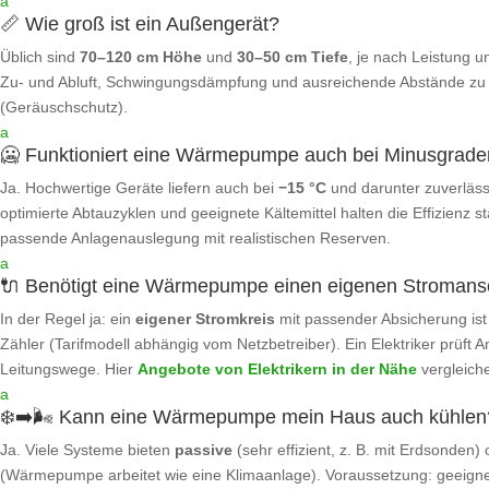
a
📏 Wie groß ist ein Außengerät?
Üblich sind
70–120 cm Höhe
und
30–50 cm Tiefe
, je nach Leistung u
Zu‑ und Abluft, Schwingungsdämpfung und ausreichende Abstände z
(Geräuschschutz).
a
🥶 Funktioniert eine Wärmepumpe auch bei Minusgrad
Ja. Hochwertige Geräte liefern auch bei
−15 °C
und darunter zuverläss
optimierte Abtauzyklen und geeignete Kältemittel halten die Effizienz sta
passende Anlagenauslegung mit realistischen Reserven.
a
🔌 Benötigt eine Wärmepumpe einen eigenen Stromans
In der Regel ja: ein
eigener Stromkreis
mit passender Absicherung ist 
Zähler (Tarifmodell abhängig vom Netzbetreiber). Ein Elektriker prüft 
Leitungswege. Hier
Angebote von Elektrikern in der Nähe
vergleich
a
❄️➡️🌬️ Kann eine Wärmepumpe mein Haus auch kühlen
Ja. Viele Systeme bieten
passive
(sehr effizient, z. B. mit Erdsonden)
(Wärmepumpe arbeitet wie eine Klimaanlage). Voraussetzung: geeigne