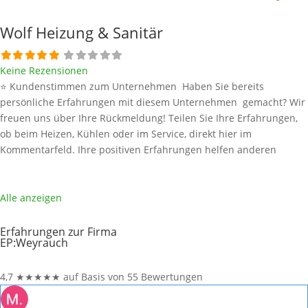
Wolf Heizung & Sanitär
Keine Rezensionen
⭐ Kundenstimmen zum Unternehmen Haben Sie bereits
persönliche Erfahrungen mit diesem Unternehmen gemacht? Wir
freuen uns über Ihre Rückmeldung! Teilen Sie Ihre Erfahrungen,
ob beim Heizen, Kühlen oder im Service, direkt hier im
Kommentarfeld. Ihre positiven Erfahrungen helfen anderen
Interessenten bei der Anbieterauswahl. Sollten Sie eine kritische
Meinung äußern, so geben Sie diese bitte mit konkreten Details an
und bleiben
Weiterlesen …
Alle anzeigen
Erfahrungen zur Firma
EP:Weyrauch
4,7
★
★
★
★
★
auf Basis von 55 Bewertungen