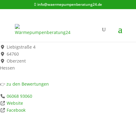
info@waermepumpenberatung24.de
EP:Weyrauch
Werbung*
Liebigstraße 4
64760
Oberzent
Hessen
👉
zu den Bewertungen
06068 93060
Website
Facebook