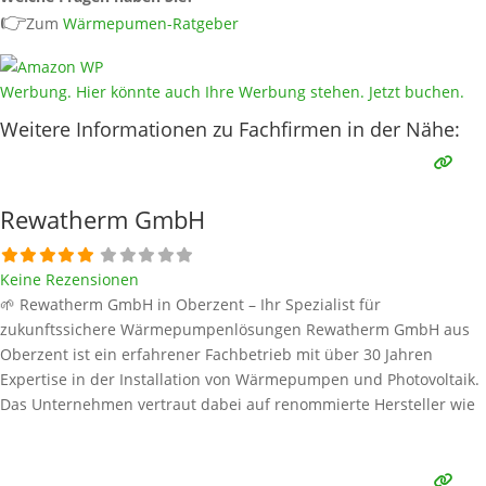
👉
Zum
Wärmepumen-Ratgeber
Werbung. Hier könnte auch Ihre Werbung stehen. Jetzt buchen.
Weitere Informationen zu Fachfirmen in der Nähe:
Rewatherm GmbH
Keine Rezensionen
🌱 Rewatherm GmbH in Oberzent – Ihr Spezialist für
zukunftssichere Wärmepumpenlösungen Rewatherm GmbH aus
Oberzent ist ein erfahrener Fachbetrieb mit über 30 Jahren
Expertise in der Installation von Wärmepumpen und Photovoltaik.
Das Unternehmen vertraut dabei auf renommierte Hersteller wie
Waterkotte und Stiebel Eltron, zwei Branchenführer für effiziente
und langlebige Wärmepumpentechnik. Rewatherm begleitet den
Kund:innen von der ersten Beratung über Planung,
Weiterlesen …