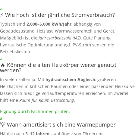
a
⚡ Wie hoch ist der jährliche Stromverbrauch?
Typisch sind
2.000–5.000 kWh/Jahr
, abhängig von
Gebäudezustand, Heizlast, Warmwasseranteil und Gerät.
Maßgeblich ist die
Jahresarbeitszahl (JAZ)
. Gute Planung,
hydraulische Optimierung und ggf. PV‑Strom senken die
Betriebskosten.
a
🔥 Können die alten Heizkörper weiter genutzt
werden?
In vielen Fällen ja. Mit
hydraulischem Abgleich
, größeren
Heizflächen in kritischen Räumen oder einer passenden Heizkurve
lassen sich niedrige Vorlauftemperaturen erreichen. Im Zweifel
hilft eine
Raum‑für‑Raum‑Betrachtung
.
Eignung durch Fachfirmen prüfen
.
a
💡 Wann amortisiert sich eine Wärmepumpe?
Häufig nach
5–12 Jahren
– abhängig von Förderung,