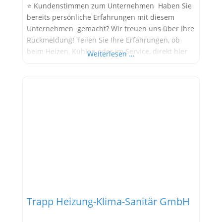
⭐ Kundenstimmen zum Unternehmen Haben Sie
bereits persönliche Erfahrungen mit diesem
Unternehmen gemacht? Wir freuen uns über Ihre
Rückmeldung! Teilen Sie Ihre Erfahrungen, ob
beim Heizen, Kühlen oder im Service, direkt hier
Weiterlesen …
im Kommentarfeld. Ihre positiven Erfahrungen
helfen anderen Interessenten bei der
Anbieterauswahl. Sollten Sie eine kritische
Meinung äußern, so geben Sie diese bitte mit
konkreten Details an und bleiben
Trapp Heizung-Klima-Sanitär GmbH