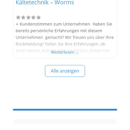
Kältetechnik – Worms
⭐ Kundenstimmen zum Unternehmen Haben Sie
bereits persönliche Erfahrungen mit diesem
Unternehmen gemacht? Wir freuen uns über Ihre
Rückmeldung! Teilen Sie Ihre Erfahrungen, ob
beim Heizen, Kühlen oder im Service, direkt hier
Weiterlesen …
im Kommentarfeld. Ihre positiven Erfahrungen
helfen anderen Interessenten bei der
Alle anzeigen
Anbieterauswahl. Sollten Sie eine kritische
Meinung äußern, so geben Sie diese bitte mit
konkreten Details an und bleiben