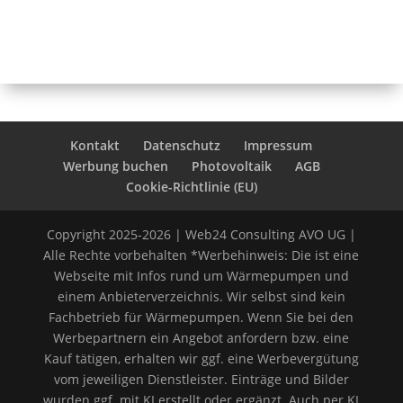
Kontakt
Datenschutz
Impressum
Werbung buchen
Photovoltaik
AGB
Cookie-Richtlinie (EU)
Copyright 2025-2026 | Web24 Consulting AVO UG |
Alle Rechte vorbehalten *Werbehinweis: Die ist eine
Webseite mit Infos rund um Wärmepumpen und
einem Anbieterverzeichnis. Wir selbst sind kein
Fachbetrieb für Wärmepumpen. Wenn Sie bei den
Werbepartnern ein Angebot anfordern bzw. eine
Kauf tätigen, erhalten wir ggf. eine Werbevergütung
vom jeweiligen Dienstleister. Einträge und Bilder
wurden ggf. mit KI erstellt oder ergänzt. Auch per KI