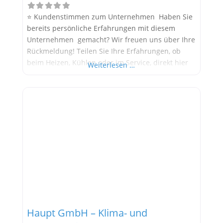
⭐ Kundenstimmen zum Unternehmen Haben Sie
bereits persönliche Erfahrungen mit diesem
Unternehmen gemacht? Wir freuen uns über Ihre
Rückmeldung! Teilen Sie Ihre Erfahrungen, ob
beim Heizen, Kühlen oder im Service, direkt hier
Weiterlesen …
im Kommentarfeld. Ihre positiven Erfahrungen
helfen anderen Interessenten bei der
Anbieterauswahl. Sollten Sie eine kritische
Meinung äußern, so geben Sie diese bitte mit
konkreten Details an und bleiben
Haupt GmbH – Klima- und