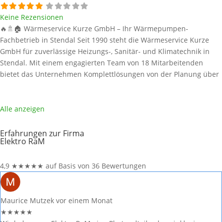
Keine Rezensionen
🔥🚿🏠 Wärmeservice Kurze GmbH – Ihr Wärmepumpen-
Fachbetrieb in Stendal Seit 1990 steht die Wärmeservice Kurze
GmbH für zuverlässige Heizungs-, Sanitär- und Klimatechnik in
Stendal. Mit einem engagierten Team von 18 Mitarbeitenden
bietet das Unternehmen Komplettlösungen von der Planung über
die Installation bis zur Wartung – inklusive 24-Stunden-Notdienst.
Alle Informationen stammen aus öffentlich verfügbaren Quellen.
Wärmepumpen-Marken und technische Daten bei Wärmeservice
Alle anzeigen
Weiterlesen …
Erfahrungen zur Firma
Elektro RaM
4,9
★
★
★
★
★
auf Basis von 36 Bewertungen
Maurice Mutzek
vor einem Monat
★
★
★
★
★