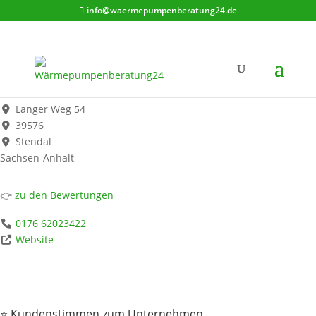
info@waermepumpenberatung24.de
Elektro RaM
Werbung*
Langer Weg 54
39576
Stendal
Sachsen-Anhalt
👉
zu den Bewertungen
0176 62023422
Website
⭐ Kundenstimmen zum Unternehmen