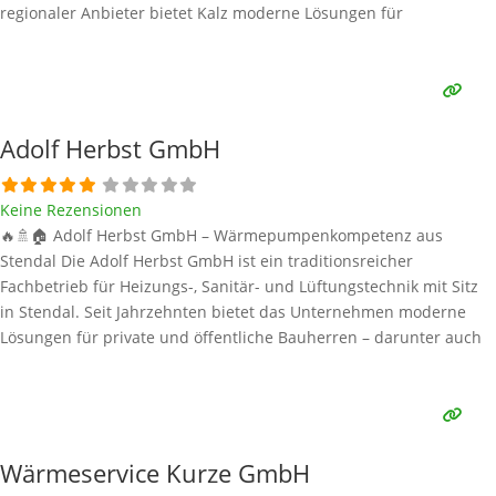
regionaler Anbieter bietet Kalz moderne Lösungen für
energieeffizientes Heizen – darunter auch Wärmepumpen für
private und gewerbliche Kunden. Alle Informationen stammen
aus öffentlich verfügbaren Quellen. Wärmepumpen-Marken
Weiterlesen …
Adolf Herbst GmbH
Keine Rezensionen
🔥🚿🏠 Adolf Herbst GmbH – Wärmepumpenkompetenz aus
Stendal Die Adolf Herbst GmbH ist ein traditionsreicher
Fachbetrieb für Heizungs-, Sanitär- und Lüftungstechnik mit Sitz
in Stendal. Seit Jahrzehnten bietet das Unternehmen moderne
Lösungen für private und öffentliche Bauherren – darunter auch
Wärmepumpen für energieeffizientes und umweltfreundliches
Heizen. Alle Informationen stammen aus öffentlich verfügbaren
Quellen. Wärmepumpen-Marken und technische Daten bei Adolf
Herbst
Weiterlesen …
Wärmeservice Kurze GmbH