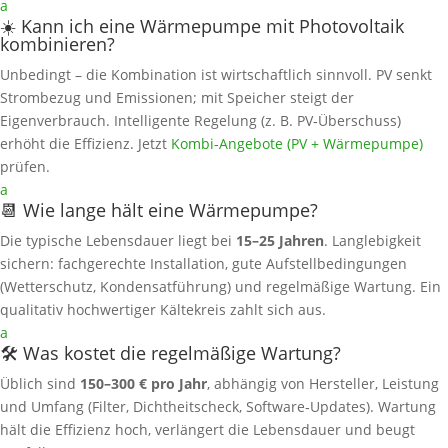
a
☀️ Kann ich eine Wärmepumpe mit Photovoltaik
kombinieren?
Unbedingt – die Kombination ist wirtschaftlich sinnvoll. PV senkt
Strombezug und Emissionen; mit Speicher steigt der
Eigenverbrauch. Intelligente Regelung (z. B. PV‑Überschuss)
erhöht die Effizienz. Jetzt
Kombi‑Angebote (PV + Wärmepumpe)
prüfen.
a
📆 Wie lange hält eine Wärmepumpe?
Die typische Lebensdauer liegt bei
15–25 Jahren
. Langlebigkeit
sichern: fachgerechte Installation, gute Aufstellbedingungen
(Wetterschutz, Kondensatführung) und regelmäßige Wartung. Ein
qualitativ hochwertiger Kältekreis zahlt sich aus.
a
🛠️ Was kostet die regelmäßige Wartung?
Üblich sind
150–300 € pro Jahr
, abhängig von Hersteller, Leistung
und Umfang (Filter, Dichtheitscheck, Software‑Updates). Wartung
hält die Effizienz hoch, verlängert die Lebensdauer und beugt