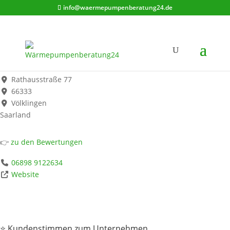
info@waermepumpenberatung24.de
EAC Energie- und AnlagenConcept
Werbung*
Rathausstraße 77
66333
Völklingen
Saarland
👉
zu den Bewertungen
06898 9122634
Website
⭐ Kundenstimmen zum Unternehmen