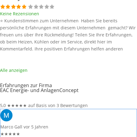
Keine Rezensionen
⭐ Kundenstimmen zum Unternehmen Haben Sie bereits
persönliche Erfahrungen mit diesem Unternehmen gemacht? Wir
freuen uns über Ihre Rückmeldung! Teilen Sie Ihre Erfahrungen,
ob beim Heizen, Kühlen oder im Service, direkt hier im
Kommentarfeld. Ihre positiven Erfahrungen helfen anderen
Interessenten bei der Anbieterauswahl. Sollten Sie eine kritische
Meinung äußern, so geben Sie diese bitte mit konkreten Details an
und bleiben
Weiterlesen …
Alle anzeigen
Erfahrungen zur Firma
EAC Energie- und AnlagenConcept
5,0
★
★
★
★
★
auf Basis von 3 Bewertungen
Marco Gall
vor 5 Jahren
★
★
★
★
★