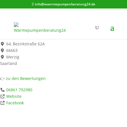
info@waermepumpenberatung24.de
Dreuße GmbH
Werbung*
64, Bezirkstraße 62A
66663
Merzig
Saarland
👉
zu den Bewertungen
06861 792980
Website
Facebook