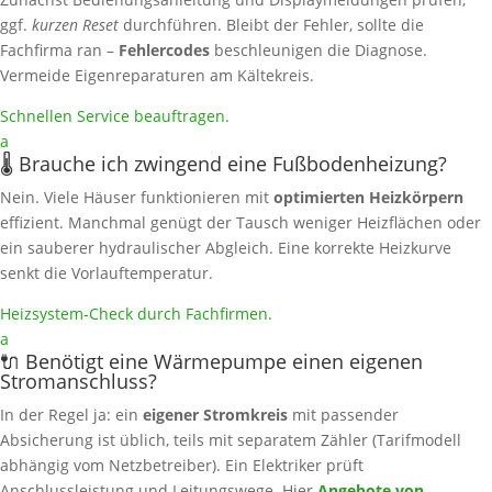
ggf.
kurzen Reset
durchführen. Bleibt der Fehler, sollte die
Fachfirma ran –
Fehlercodes
beschleunigen die Diagnose.
Vermeide Eigenreparaturen am Kältekreis.
Schnellen Service beauftragen
.
a
🌡️ Brauche ich zwingend eine Fußbodenheizung?
Nein. Viele Häuser funktionieren mit
optimierten Heizkörpern
effizient. Manchmal genügt der Tausch weniger Heizflächen oder
ein sauberer hydraulischer Abgleich. Eine korrekte Heizkurve
senkt die Vorlauftemperatur.
Heizsystem‑Check durch Fachfirmen
.
a
🔌 Benötigt eine Wärmepumpe einen eigenen
Stromanschluss?
In der Regel ja: ein
eigener Stromkreis
mit passender
Absicherung ist üblich, teils mit separatem Zähler (Tarifmodell
abhängig vom Netzbetreiber). Ein Elektriker prüft
Anschlussleistung und Leitungswege. Hier
Angebote von