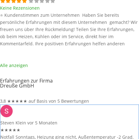
Keine Rezensionen
⭐ Kundenstimmen zum Unternehmen Haben Sie bereits
persönliche Erfahrungen mit diesem Unternehmen gemacht? Wir
freuen uns über Ihre Rückmeldung! Teilen Sie Ihre Erfahrungen,
ob beim Heizen, Kühlen oder im Service, direkt hier im
Kommentarfeld. Ihre positiven Erfahrungen helfen anderen
Interessenten bei der Anbieterauswahl. Sollten Sie eine kritische
Meinung äußern, so geben Sie diese bitte mit konkreten Details an
und bleiben
Weiterlesen …
Alle anzeigen
Erfahrungen zur Firma
Dreuße GmbH
3,8
★
★
★
★
★
auf Basis von 5 Bewertungen
Steven Klein
vor 5 Monaten
★
★
★
★
★
Notfall Sonntags, Heizung ging nicht, Außentemperatur -2 Grad.