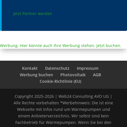
Jetzt Partner werden
Werbung. Hier könnte auch Ihre Werbung stehen. Jetzt buchen.
Kontakt
Datenschutz
Impressum
Werbung buchen
Photovoltaik
AGB
Cookie-Richtlinie (EU)
Copyright 2025-2026 | Web24 Consulting AVO UG |
Alle Rechte vorbehalten *Werbehinweis: Die ist eine
Webseite mit Infos rund um Wärmepumpen und
einem Anbieterverzeichnis. Wir selbst sind kein
Fachbetrieb für Wärmepumpen. Wenn Sie bei den