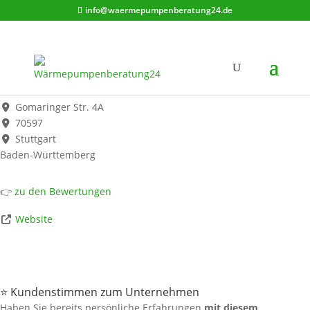
info@waermepumpenberatung24.de
D + S Rockenstein GmbH - Bad Heizung, Sanitär
Werbung*
Gomaringer Str. 4A
70597
Stuttgart
Baden-Württemberg
👉
zu den Bewertungen
Website
⭐ Kundenstimmen zum Unternehmen
Haben Sie bereits persönliche Erfahrungen
mit diesem