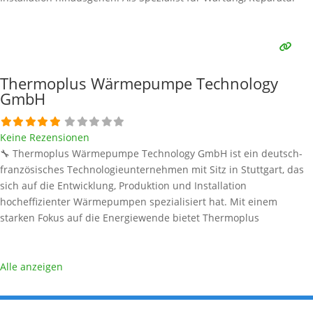
und Störungsbeseitigung sorgt Reima Tech dafür, dass Ihre
Wärmepumpenanlage in Stuttgart und Umgebung dauerhaft
effizient und zuverlässig
Weiterlesen …
Thermoplus Wärmepumpe Technology
GmbH
Keine Rezensionen
🔧 Thermoplus Wärmepumpe Technology GmbH ist ein deutsch-
französisches Technologieunternehmen mit Sitz in Stuttgart, das
sich auf die Entwicklung, Produktion und Installation
hocheffizienter Wärmepumpen spezialisiert hat. Mit einem
starken Fokus auf die Energiewende bietet Thermoplus
maßgeschneiderte Lösungen für nachhaltiges Heizen und Kühlen
– inklusive Fördergarantie und Smart-Home-Integration. Alle
Informationen stammen aus öffentlich verfügbaren Quellen.
Alle anzeigen
Wärmepumpen-Marken bei Thermoplus Wärmepumpe
Technology GmbH 🌬️
Weiterlesen …