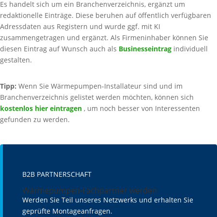
Es handelt sich um ein Branchenverzeichnis, ergänzt um
redaktionelle Einträge. Diese beruhen auf öffentlich verfügbaren
Adressdaten aus Registern und wurde ggf. mit KI
zusammengetragen und ergänzt. Als Firmeninhaber können Sie
diesen Eintrag auf Wunsch auch als
Businesseintrag
individuell
gestalten.
Tipp:
Wenn Sie Wärmepumpen-Installateur sind und im
Branchenverzeichnis gelistet werden möchten, können sich
kostenlos hier eintragen
, um noch besser von Interessenten
gefunden zu werden.
B2B PARTNERSCHAFT
Wärmepumpen-Fachpartner werden
Werden Sie Teil unseres Netzwerks und erhalten Sie
geprüfte Montageanfragen.