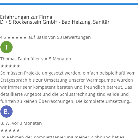
Erfahrungen zur Firma
D + S Rockenstein GmbH - Bad Heizung, Sanitär
4,6
★
★
★
★
★
auf Basis von 53 Bewertungen
Thomas Faulmüller
vor 5 Monaten
★
★
★
★
★
So müssen Projekte umgesetzt werden; einfach beispielhaft! Vom
Erstgespräch bis zur Umsetzung unserer Wärmepumpe wurden
wir immer sehr kompetent beraten und freundlich betreut. Das
detaillierte Angebot und die Schlussrechnung sind valide und
führten zu keinen Überraschungen. Die komplette Umsetzung…
B. W.
vor 3 Monaten
★
★
★
★
★
Im Rahmen der Komplettsanierung meiner Wohnung hat Fa.