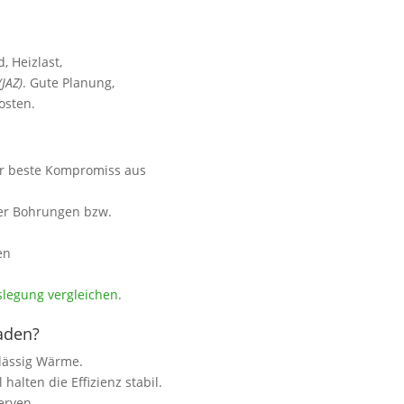
 Heizlast,
(JAZ)
. Gute Planung,
osten.
r beste Kompromiss aus
ber Bohrungen bzw.
en
slegung vergleichen
.
aden?
lässig Wärme.
halten die Effizienz stabil.
erven.