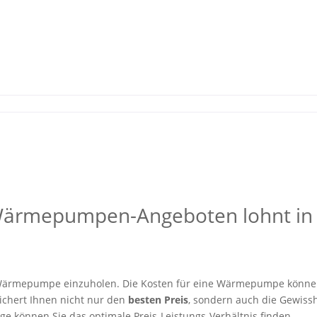
 Wärmepumpen-Angeboten lohnt in
er Wärmepumpe einzuholen. Die Kosten für eine Wärmepumpe könne
sichert Ihnen nicht nur den
besten Preis
, sondern auch die Gewissh
e können Sie das optimale Preis-Leistungs-Verhältnis finden.