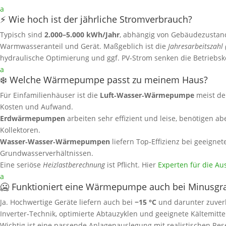
a
⚡ Wie hoch ist der jährliche Stromverbrauch?
Typisch sind
2.000–5.000 kWh/Jahr
, abhängig von Gebäudezustand,
Warmwasseranteil und Gerät. Maßgeblich ist die
Jahresarbeitszahl 
hydraulische Optimierung und ggf. PV‑Strom senken die Betriebsk
a
❄️ Welche Wärmepumpe passt zu meinem Haus?
Für Einfamilienhäuser ist die
Luft‑Wasser‑Wärmepumpe
meist de
Kosten und Aufwand.
Erdwärmepumpen
arbeiten sehr effizient und leise, benötigen a
Kollektoren.
Wasser‑Wasser‑Wärmepumpen
liefern Top‑Effizienz bei geeignet
Grundwasserverhältnissen.
Eine seriöse
Heizlastberechnung
ist Pflicht. Hier
Experten für die Au
a
🥶 Funktioniert eine Wärmepumpe auch bei Minusgr
Ja. Hochwertige Geräte liefern auch bei
−15 °C
und darunter zuver
Inverter‑Technik, optimierte Abtauzyklen und geeignete Kältemittel 
Wichtig ist eine passende Anlagenauslegung mit realistischen Res