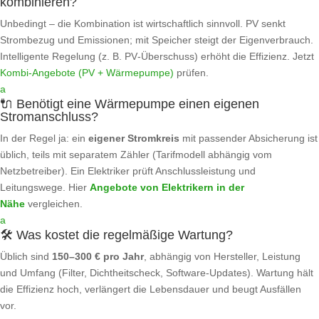
kombinieren?
Unbedingt – die Kombination ist wirtschaftlich sinnvoll. PV senkt
Strombezug und Emissionen; mit Speicher steigt der Eigenverbrauch.
Intelligente Regelung (z. B. PV‑Überschuss) erhöht die Effizienz. Jetzt
Kombi‑Angebote (PV + Wärmepumpe)
prüfen.
a
🔌 Benötigt eine Wärmepumpe einen eigenen
Stromanschluss?
In der Regel ja: ein
eigener Stromkreis
mit passender Absicherung ist
üblich, teils mit separatem Zähler (Tarifmodell abhängig vom
Netzbetreiber). Ein Elektriker prüft Anschlussleistung und
Leitungswege. Hier
Angebote von Elektrikern in der
Nähe
vergleichen.
a
🛠️ Was kostet die regelmäßige Wartung?
Üblich sind
150–300 € pro Jahr
, abhängig von Hersteller, Leistung
und Umfang (Filter, Dichtheitscheck, Software‑Updates). Wartung hält
die Effizienz hoch, verlängert die Lebensdauer und beugt Ausfällen
vor.