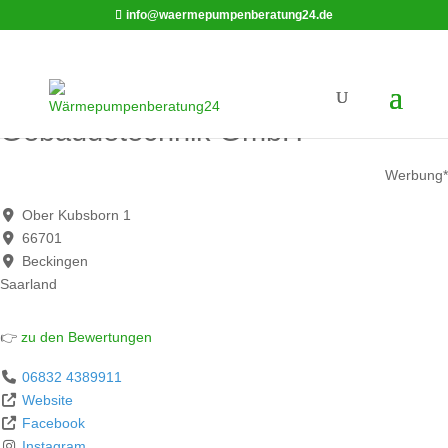
info@waermepumpenberatung24.de
Bast Energie- und
Gebäudetechnik GmbH
Werbung*
Ober Kubsborn 1
66701
Beckingen
Saarland
👉
zu den Bewertungen
06832 4389911
Website
Facebook
Instagram