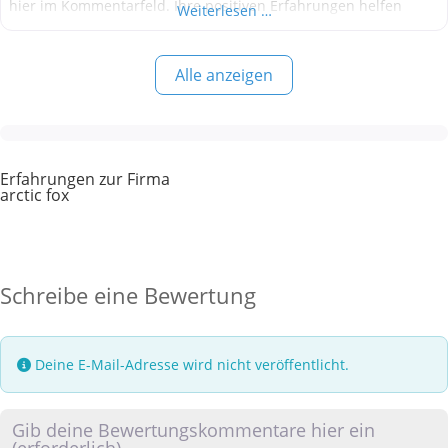
hier im Kommentarfeld. Ihre positiven Erfahrungen helfen
Weiterlesen …
anderen Interessenten bei der Anbieterauswahl. Sollten Sie
eine kritische Meinung äußern, so geben Sie diese bitte mit
Alle anzeigen
konkreten Details an und bleiben
Erfahrungen zur Firma
arctic fox
Schreibe eine Bewertung
Deine E-Mail-Adresse wird nicht veröffentlicht.
Rezensionstext