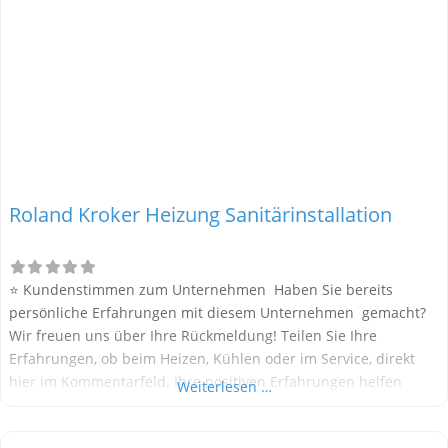
Roland Kroker Heizung Sanitärinstallation
⭐ Kundenstimmen zum Unternehmen Haben Sie bereits
persönliche Erfahrungen mit diesem Unternehmen gemacht?
Wir freuen uns über Ihre Rückmeldung! Teilen Sie Ihre
Erfahrungen, ob beim Heizen, Kühlen oder im Service, direkt
hier im Kommentarfeld. Ihre positiven Erfahrungen helfen
Weiterlesen …
anderen Interessenten bei der Anbieterauswahl. Sollten Sie
eine kritische Meinung äußern, so geben Sie diese bitte mit