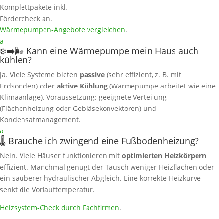
Komplettpakete inkl.
Fördercheck an.
Wärmepumpen‑Angebote vergleichen
.
a
❄️➡️🌬️ Kann eine Wärmepumpe mein Haus auch
kühlen?
Ja. Viele Systeme bieten
passive
(sehr effizient, z. B. mit
Erdsonden) oder
aktive Kühlung
(Wärmepumpe arbeitet wie eine
Klimaanlage). Voraussetzung: geeignete Verteilung
(Flächenheizung oder Gebläsekonvektoren) und
Kondensatmanagement.
a
🌡️ Brauche ich zwingend eine Fußbodenheizung?
Nein. Viele Häuser funktionieren mit
optimierten Heizkörpern
effizient. Manchmal genügt der Tausch weniger Heizflächen oder
ein sauberer hydraulischer Abgleich. Eine korrekte Heizkurve
senkt die Vorlauftemperatur.
Heizsystem‑Check durch Fachfirmen
.