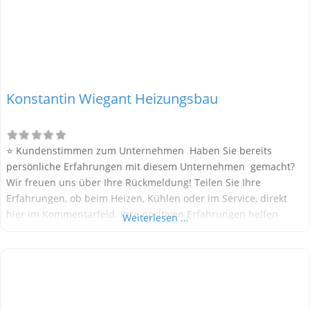
Konstantin Wiegant Heizungsbau
⭐ Kundenstimmen zum Unternehmen Haben Sie bereits
persönliche Erfahrungen mit diesem Unternehmen gemacht?
Wir freuen uns über Ihre Rückmeldung! Teilen Sie Ihre
Erfahrungen, ob beim Heizen, Kühlen oder im Service, direkt
hier im Kommentarfeld. Ihre positiven Erfahrungen helfen
Weiterlesen …
anderen Interessenten bei der Anbieterauswahl. Sollten Sie
eine kritische Meinung äußern, so geben Sie diese bitte mit
konkreten Details an und bleiben