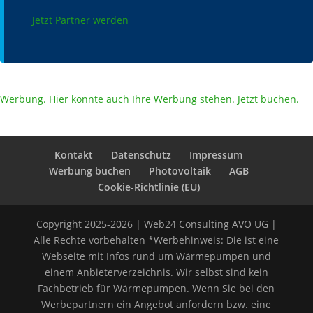
Jetzt Partner werden
Werbung. Hier könnte auch Ihre Werbung stehen. Jetzt buchen.
Kontakt
Datenschutz
Impressum
Werbung buchen
Photovoltaik
AGB
Cookie-Richtlinie (EU)
Copyright 2025-2026 | Web24 Consulting AVO UG |
Alle Rechte vorbehalten *Werbehinweis: Die ist eine
Webseite mit Infos rund um Wärmepumpen und
einem Anbieterverzeichnis. Wir selbst sind kein
Fachbetrieb für Wärmepumpen. Wenn Sie bei den
Werbepartnern ein Angebot anfordern bzw. eine