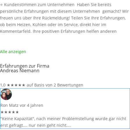
⭐ Kundenstimmen zum Unternehmen Haben Sie bereits
persönliche Erfahrungen mit diesem Unternehmen gemacht? Wir
freuen uns über Ihre Rückmeldung! Teilen Sie Ihre Erfahrungen,
ob beim Heizen, Kühlen oder im Service, direkt hier im
Kommentarfeld. Ihre positiven Erfahrungen helfen anderen
Interessenten bei der Anbieterauswahl. Sollten Sie eine kritische
Meinung äußern, so geben Sie diese bitte mit konkreten Details an
und bleiben
Weiterlesen …
Alle anzeigen
Erfahrungen zur Firma
Andreas Niemann
1,0
★
★
★
★
★
auf Basis von 2 Bewertungen
Ron Matz
vor 4 Jahren
★
★
★
★
★
"Keine Kapazität", nach meiner Problemstellung wurde gar nicht
erst gefragt.... nur nein geht nicht....