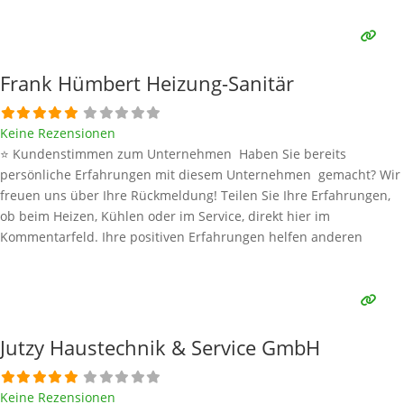
Meinung äußern, so geben Sie diese bitte mit konkreten Details an
und bleiben
Weiterlesen …
Frank Hümbert Heizung-Sanitär
Keine Rezensionen
⭐ Kundenstimmen zum Unternehmen Haben Sie bereits
persönliche Erfahrungen mit diesem Unternehmen gemacht? Wir
freuen uns über Ihre Rückmeldung! Teilen Sie Ihre Erfahrungen,
ob beim Heizen, Kühlen oder im Service, direkt hier im
Kommentarfeld. Ihre positiven Erfahrungen helfen anderen
Interessenten bei der Anbieterauswahl. Sollten Sie eine kritische
Meinung äußern, so geben Sie diese bitte mit konkreten Details an
und bleiben
Weiterlesen …
Jutzy Haustechnik & Service GmbH
Keine Rezensionen