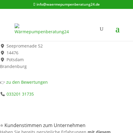
info@waermepumpenberatung24.de
Andreas Niemann
Werbung*
Seepromenade 52
14476
Potsdam
Brandenburg
👉
zu den Bewertungen
033201 31735
⭐ Kundenstimmen zum Unternehmen
Haben Sie bereits persönliche Erfahrungen
mit diesem