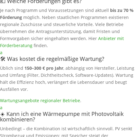
💶 Welche Förderungen gibt es?
Je nach Programm und Voraussetzungen sind aktuell
bis zu 70 %
Förderung
möglich. Neben staatlichen Programmen existieren
regionale Zuschüsse und steuerliche Vorteile. Viele Betriebe
übernehmen die Antragsunterstützung, damit Fristen und
Formvorgaben sicher eingehalten werden. Hier
Anbieter mit
Förderberatung
finden.
a
🛠️ Was kostet die regelmäßige Wartung?
Üblich sind
150–300 € pro Jahr
, abhängig von Hersteller, Leistung
und Umfang (Filter, Dichtheitscheck, Software‑Updates). Wartung
hält die Effizienz hoch, verlängert die Lebensdauer und beugt
Ausfällen vor.
Wartungsangebote regionaler Betriebe
.
a
☀️ Kann ich eine Wärmepumpe mit Photovoltaik
kombinieren?
Unbedingt – die Kombination ist wirtschaftlich sinnvoll. PV senkt
Strombezug und Emissionen; mit Speicher steigt der