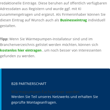
redaktionelle Einträge. Diese beruhen auf öffentlich verfügbaren
Adressdaten aus Registern und wurde ggf. mit KI
zusammengetragen und ergänzt. Als Firmeninhaber können Sie
diesen Eintrag auf Wunsch auch als
Businesseintrag
individuell
gestalten.
Tipp:
Wenn Sie Wärmepumpen-Installateur sind und im
Branchenverzeichnis gelistet werden möchten, können sich
kostenlos hier eintragen
, um noch besser von Interessenten
gefunden zu werden.
B2B PARTNERSCHAFT
Wärmepumpen-Fachpartner werden
Werden Sie Teil unseres Netzwerks und erhalten Sie
geprüfte Montageanfragen.