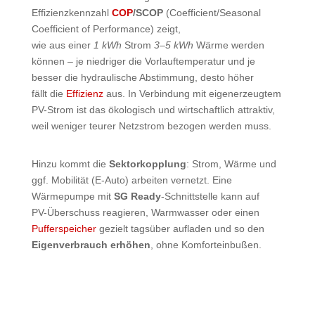
Effizienzkennzahl
COP
/SCOP
(Coefficient/Seasonal
Coefficient of Performance) zeigt,
wie aus einer
1 kWh
Strom
3–5 kWh
Wärme werden
können – je niedriger die Vorlauftemperatur und je
besser die hydraulische Abstimmung, desto höher
fällt die
Effizienz
aus. In Verbindung mit eigenerzeugtem
PV-Strom ist das ökologisch und wirtschaftlich attraktiv,
weil weniger teurer Netzstrom bezogen werden muss.
Hinzu kommt die
Sektorkopplung
: Strom, Wärme und
ggf. Mobilität (E-Auto) arbeiten vernetzt. Eine
Wärmepumpe mit
SG Ready
-Schnittstelle kann auf
PV-Überschuss reagieren, Warmwasser oder einen
Pufferspeicher
gezielt tagsüber aufladen und so den
Eigenverbrauch erhöhen
, ohne Komforteinbußen.