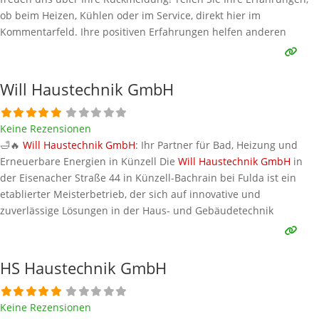
ob beim Heizen, Kühlen oder im Service, direkt hier im
Kommentarfeld. Ihre positiven Erfahrungen helfen anderen
Interessenten bei der Anbieterauswahl. Sollten Sie eine kritische
Meinung äußern, so geben Sie diese bitte mit konkreten Details an
und bleiben
Weiterlesen …
Will Haustechnik GmbH
Keine Rezensionen
🛁🔥
Will Haustechnik GmbH
: Ihr Partner für Bad, Heizung und
Erneuerbare Energien in Künzell Die
Will Haustechnik GmbH
in
der Eisenacher Straße 44 in Künzell-Bachrain bei Fulda ist ein
etablierter Meisterbetrieb, der sich auf innovative und
zuverlässige Lösungen in der Haus- und Gebäudetechnik
spezialisiert hat. Der Fokus liegt auf der Badsanierung – von der
kreativen Planung bis zur schlüsselfertigen Übergabe
Weiterlesen …
HS Haustechnik GmbH
Keine Rezensionen