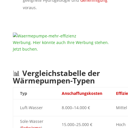
geeignete Hydrogeologie und
Genehmigung
voraus.
Werbung. Hier könnte auch Ihre Werbung stehen.
Jetzt buchen.
📊
Vergleichstabelle der
Wärmepumpen-Typen
Typ
Anschaffungskosten
Effizi
Luft-Wasser
8.000–14.000 €
Mittel
Sole-Wasser
15.000–25.000 €
Hoch
(
Erdwärme
)