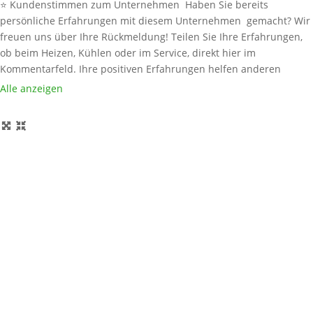
⭐ Kundenstimmen zum Unternehmen Haben Sie bereits
persönliche Erfahrungen mit diesem Unternehmen gemacht? Wir
freuen uns über Ihre Rückmeldung! Teilen Sie Ihre Erfahrungen,
ob beim Heizen, Kühlen oder im Service, direkt hier im
Kommentarfeld. Ihre positiven Erfahrungen helfen anderen
Interessenten bei der Anbieterauswahl. Sollten Sie eine kritische
Alle anzeigen
Meinung äußern, so geben Sie diese bitte mit konkreten Details an
und bleiben
Weiterlesen …