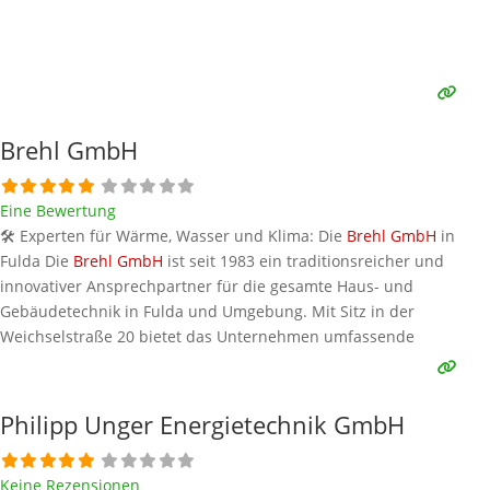
Brehl GmbH
Eine Bewertung
🛠️ Experten für Wärme, Wasser und Klima: Die
Brehl GmbH
in
Fulda Die
Brehl GmbH
ist seit 1983 ein traditionsreicher und
innovativer Ansprechpartner für die gesamte Haus- und
Gebäudetechnik in Fulda und Umgebung. Mit Sitz in der
Weichselstraße 20 bietet das Unternehmen umfassende
Leistungen in den Bereichen Heizung, Sanitär, Klima, Elektro und
Erneuerbare Energien. Egal ob moderne Badsanierung, die
Installation
Weiterlesen …
Philipp Unger Energietechnik GmbH
Keine Rezensionen