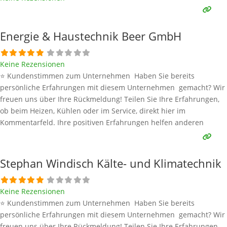
Energie & Haustechnik Beer GmbH
Keine Rezensionen
⭐ Kundenstimmen zum Unternehmen Haben Sie bereits
persönliche Erfahrungen mit diesem Unternehmen gemacht? Wir
freuen uns über Ihre Rückmeldung! Teilen Sie Ihre Erfahrungen,
ob beim Heizen, Kühlen oder im Service, direkt hier im
Kommentarfeld. Ihre positiven Erfahrungen helfen anderen
Interessenten bei der Anbieterauswahl. Sollten Sie eine kritische
Meinung äußern, so geben Sie diese bitte mit konkreten Details an
und bleiben
Weiterlesen …
Stephan Windisch Kälte- und Klimatechnik
Keine Rezensionen
⭐ Kundenstimmen zum Unternehmen Haben Sie bereits
persönliche Erfahrungen mit diesem Unternehmen gemacht? Wir
freuen uns über Ihre Rückmeldung! Teilen Sie Ihre Erfahrungen,