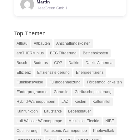
Martin
HeatGreen GmbH
Top-Themen
Altbau
Altbauten
Anschaffungskosten
aroTHERM plus
BEG Förderung
Betriebskosten
Bosch
Buderus
COP
Daikin
Daikin Altherma
Effizienz
Effizienzsteigerung
Energieeffizienz
Funktionsweise
Fußbodenheizung
Fördermöglichkeiten
Förderprogramme
Garantie
Geräuschoptimierung
Hybrid-Wärmepumpen
JAZ
Kosten
Kältemittel
Kühlfunktion
Lautstärke
Lebensdauer
Luft-Wasser-Wärmepumpe
Mitsubishi Electric
NIBE
Optimierung
Panasonic Wärmepumpe
Photovoltaik