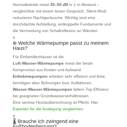
Normalbetrieb meist
35–50 dB
in 1 m Abstand –
vergleichbar mit einem leisen Gespräch. Silent‑Modi
reduzieren Nachtgeräusche. Wichtig sind eine
durchdachte Aufstellung, entkoppelte Fundamente und
die Vermeidung von Schallreflexion an Wänden.
a
❄️ Welche Wärmepumpe passt zu meinem
Haus?
Für Einfamilienhäuser ist die
Luft‑Wasser‑Wärmepumpe
meist der beste
Kompromiss aus Kosten und Aufwand.
Erdwärmepumpen
arbeiten sehr effizient und leise,
benötigen aber Bohrungen bzw. Kollektoren.
Wasser‑Wasser‑Wärmepumpen
liefern Top‑Effizienz
bei geeigneten Grundwasserverhältnissen.
Eine seriöse
Heizlastberechnung
ist Pflicht. Hier
Experten für die Auslegung vergleichen
.
a
🌡️ Brauche ich zwingend eine
Fußbodenheizung?