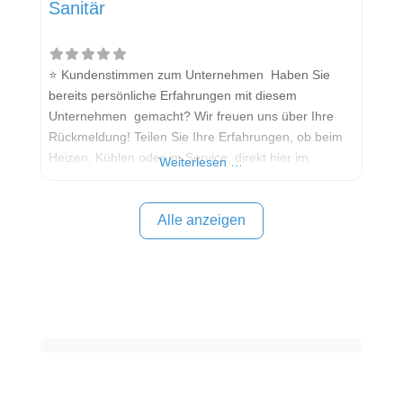
Sanitär
⭐ Kundenstimmen zum Unternehmen Haben Sie
bereits persönliche Erfahrungen mit diesem
Unternehmen gemacht? Wir freuen uns über Ihre
Rückmeldung! Teilen Sie Ihre Erfahrungen, ob beim
Heizen, Kühlen oder im Service, direkt hier im
Weiterlesen …
Kommentarfeld. Ihre positiven Erfahrungen helfen
anderen Interessenten bei der Anbieterauswahl.
Sollten Sie eine kritische Meinung äußern, so geben
Alle anzeigen
Sie diese bitte mit konkreten Details an und bleiben