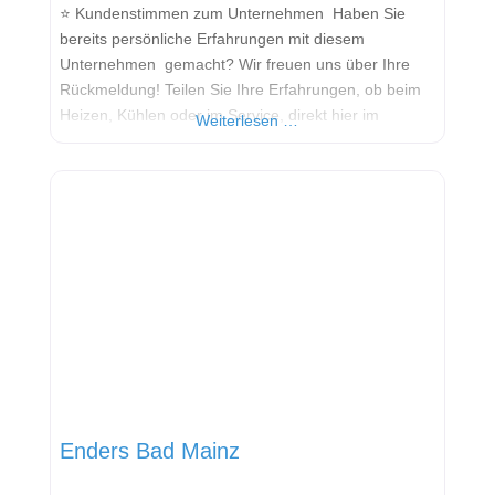
⭐ Kundenstimmen zum Unternehmen Haben Sie
bereits persönliche Erfahrungen mit diesem
Unternehmen gemacht? Wir freuen uns über Ihre
Rückmeldung! Teilen Sie Ihre Erfahrungen, ob beim
Heizen, Kühlen oder im Service, direkt hier im
Weiterlesen …
Kommentarfeld. Ihre positiven Erfahrungen helfen
anderen Interessenten bei der Anbieterauswahl.
Sollten Sie eine kritische Meinung äußern, so geben
Sie diese bitte mit konkreten Details an und bleiben
Enders Bad Mainz