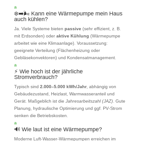
a
❄️➡️🌬️ Kann eine Wärmepumpe mein Haus
auch kühlen?
Ja. Viele Systeme bieten
passive
(sehr effizient, z. B.
mit Erdsonden) oder
aktive Kühlung
(Wärmepumpe
arbeitet wie eine Klimaanlage). Voraussetzung:
geeignete Verteilung (Flächenheizung oder
Gebläsekonvektoren) und Kondensatmanagement.
a
⚡ Wie hoch ist der jährliche
Stromverbrauch?
Typisch sind
2.000–5.000 kWh/Jahr
, abhängig von
Gebäudezustand, Heizlast, Warmwasseranteil und
Gerät. Maßgeblich ist die
Jahresarbeitszahl (JAZ)
. Gute
Planung, hydraulische Optimierung und ggf. PV‑Strom
senken die Betriebskosten.
a
🔊 Wie laut ist eine Wärmepumpe?
Moderne Luft‑Wasser‑Wärmepumpen erreichen im