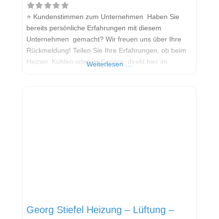
⭐ Kundenstimmen zum Unternehmen Haben Sie
bereits persönliche Erfahrungen mit diesem
Unternehmen gemacht? Wir freuen uns über Ihre
Rückmeldung! Teilen Sie Ihre Erfahrungen, ob beim
Heizen, Kühlen oder im Service, direkt hier im
Weiterlesen …
Kommentarfeld. Ihre positiven Erfahrungen helfen
anderen Interessenten bei der Anbieterauswahl.
Sollten Sie eine kritische Meinung äußern, so geben
Sie diese bitte mit konkreten Details an und bleiben
Georg Stiefel Heizung – Lüftung –