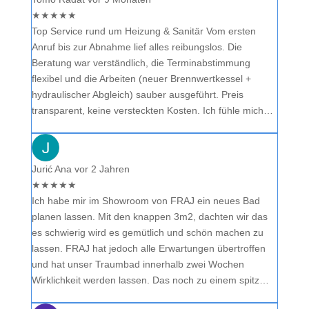
★
★
★
★
★
Top Service rund um Heizung & Sanitär Vom ersten
Anruf bis zur Abnahme lief alles reibungslos. Die
Beratung war verständlich, die Terminabstimmung
flexibel und die Arbeiten (neuer Brennwertkessel +
hydraulischer Abgleich) sauber ausgeführt. Preis
transparent, keine versteckten Kosten. Ich fühle mich…
Jurić Ana
vor 2 Jahren
★
★
★
★
★
Ich habe mir im Showroom von FRAJ ein neues Bad
planen lassen. Mit den knappen 3m2, dachten wir das
es schwierig wird es gemütlich und schön machen zu
lassen. FRAJ hat jedoch alle Erwartungen übertroffen
und hat unser Traumbad innerhalb zwei Wochen
Wirklichkeit werden lassen. Das noch zu einem spitz…