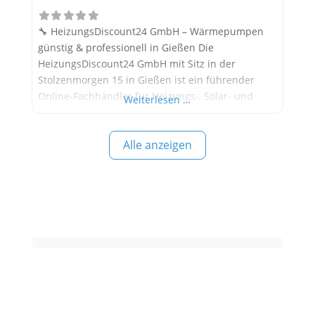
🔧 HeizungsDiscount24 GmbH – Wärmepumpen
günstig & professionell in Gießen Die
HeizungsDiscount24 GmbH mit Sitz in der
Stolzenmorgen 15 in Gießen ist ein führender
Online-Fachhändler für Heizungs-, Solar- und
Weiterlesen …
Klimatechnik. Das Unternehmen bietet eine breite
Auswahl an Wärmepumpen für Neubauten und
Alle anzeigen
Sanierungen – mit Fokus auf Qualität, günstige
Preise und schnelle Lieferung. Kunden profitieren
von individueller Beratung, einem großen
Lagerbestand