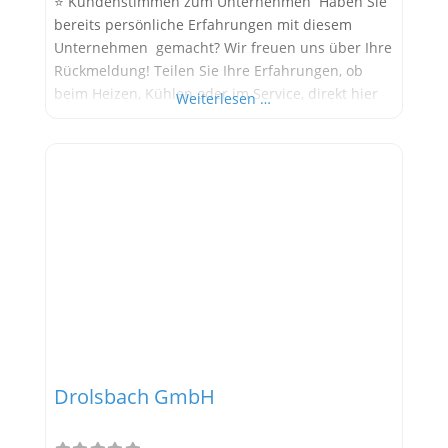
⭐ Kundenstimmen zum Unternehmen Haben Sie
bereits persönliche Erfahrungen mit diesem
Unternehmen gemacht? Wir freuen uns über Ihre
Rückmeldung! Teilen Sie Ihre Erfahrungen, ob
beim Heizen, Kühlen oder im Service, direkt hier
Weiterlesen …
im Kommentarfeld. Ihre positiven Erfahrungen
helfen anderen Interessenten bei der
Anbieterauswahl. Sollten Sie eine kritische
Meinung äußern, so geben Sie diese bitte mit
konkreten Details an und bleiben
Drolsbach GmbH