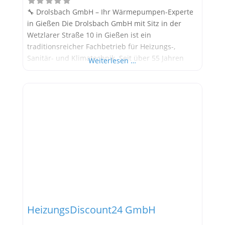
🔧 Drolsbach GmbH – Ihr Wärmepumpen-Experte
in Gießen Die Drolsbach GmbH mit Sitz in der
Wetzlarer Straße 10 in Gießen ist ein
traditionsreicher Fachbetrieb für Heizungs-,
Sanitär- und Klimatechnik. Seit über 55 Jahren
Weiterlesen …
bietet das Unternehmen maßgeschneiderte
Lösungen für moderne Heizsysteme –
insbesondere Wärmepumpen für private und
gewerbliche Immobilien. Mit einem starken Fokus
auf Energieeffizienz und Nachhaltigkeit ist
Drolsbach ein
HeizungsDiscount24 GmbH