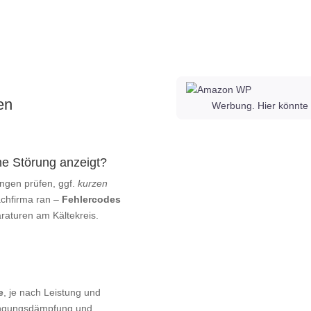
en
Werbung. Hier könnte 
e Störung anzeigt?
ngen prüfen, ggf.
kurzen
Fachfirma ran –
Fehlercodes
raturen am Kältekreis.
e
, je nach Leistung und
wingungsdämpfung und