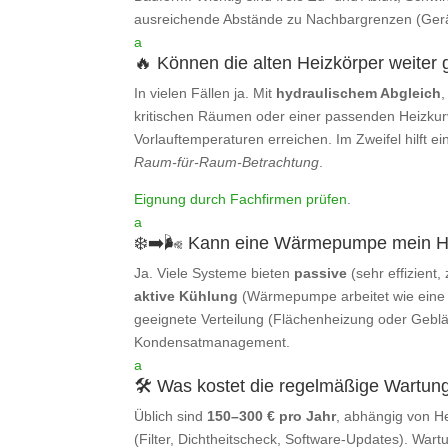
ausreichende Abstände zu Nachbargrenzen (Ger
a
🔥 Können die alten Heizkörper weiter
In vielen Fällen ja. Mit
hydraulischem Abgleich
,
kritischen Räumen oder einer passenden Heizkurv
Vorlauftemperaturen erreichen. Im Zweifel hilft ei
Raum‑für‑Raum‑Betrachtung
.
Eignung durch Fachfirmen prüfen
.
a
❄️➡️🌬️ Kann eine Wärmepumpe mein H
Ja. Viele Systeme bieten
passive
(sehr effizient,
aktive Kühlung
(Wärmepumpe arbeitet wie eine 
geeignete Verteilung (Flächenheizung oder Gebl
Kondensatmanagement.
a
🛠️ Was kostet die regelmäßige Wartun
Üblich sind
150–300 € pro Jahr
, abhängig von H
(Filter, Dichtheitscheck, Software‑Updates). Wartu