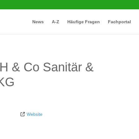
News
A-Z
Häufige Fragen
Fachportal
 & Co Sanitär &
 KG
Website