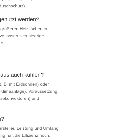
äuschschutz).
 genutzt werden?
 größeren Heizflächen in
e lassen sich niedrige
ne
aus auch kühlen?
 z. B. mit Erdsonden) oder
Klimaanlage). Voraussetzung:
äsekonvektoren) und
g?
ersteller, Leistung und Umfang
ng hält die Effizienz hoch,