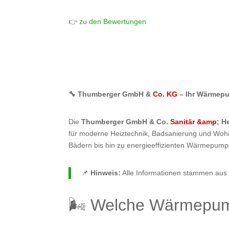
👉
zu den Bewertungen
🔧 Thumberger GmbH &
Co. KG
– Ihr Wärmep
Die
Thumberger GmbH & Co.
Sanitär &amp
; H
für moderne Heiztechnik, Badsanierung und Wohnr
Bädern bis hin zu energieeffizienten Wärmepum
📌
Hinweis:
Alle Informationen stammen aus ö
🌬️ Welche Wärmepu