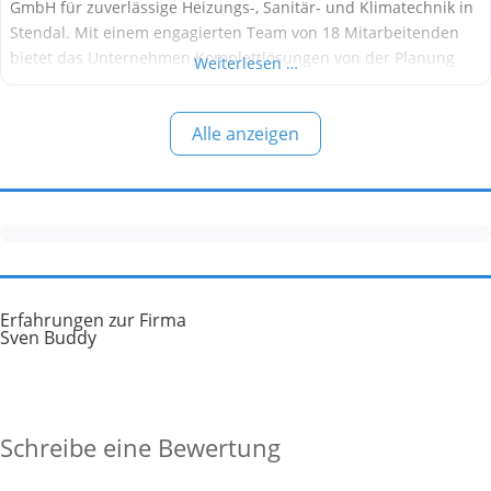
GmbH für zuverlässige Heizungs-, Sanitär- und Klimatechnik in
Stendal. Mit einem engagierten Team von 18 Mitarbeitenden
bietet das Unternehmen Komplettlösungen von der Planung
Weiterlesen …
über die Installation bis zur Wartung – inklusive 24-Stunden-
Notdienst. Alle Informationen stammen aus öffentlich
Alle anzeigen
verfügbaren Quellen. Wärmepumpen-Marken und technische
Daten bei Wärmeservice
Erfahrungen zur Firma
Sven Buddy
Schreibe eine Bewertung