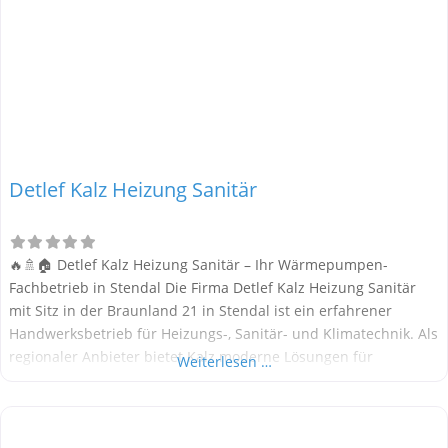
Detlef Kalz Heizung Sanitär
🔥🚿🏠 Detlef Kalz Heizung Sanitär – Ihr Wärmepumpen-
Fachbetrieb in Stendal Die Firma Detlef Kalz Heizung Sanitär
mit Sitz in der Braunland 21 in Stendal ist ein erfahrener
Handwerksbetrieb für Heizungs-, Sanitär- und Klimatechnik. Als
regionaler Anbieter bietet Kalz moderne Lösungen für
Weiterlesen …
energieeffizientes Heizen – darunter auch Wärmepumpen für
private und gewerbliche Kunden. Alle Informationen stammen
aus öffentlich verfügbaren Quellen. Wärmepumpen-Marken