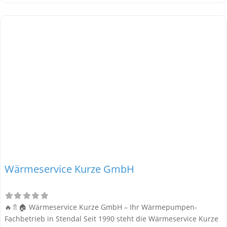
darunter auch Wärmepumpen für energieeffizientes und
umweltfreundliches Heizen. Alle Informationen stammen aus
öffentlich verfügbaren Quellen. Wärmepumpen-Marken und
technische Daten bei Adolf Herbst
Wärmeservice Kurze GmbH
🔥🚿🏠 Wärmeservice Kurze GmbH – Ihr Wärmepumpen-
Fachbetrieb in Stendal Seit 1990 steht die Wärmeservice Kurze