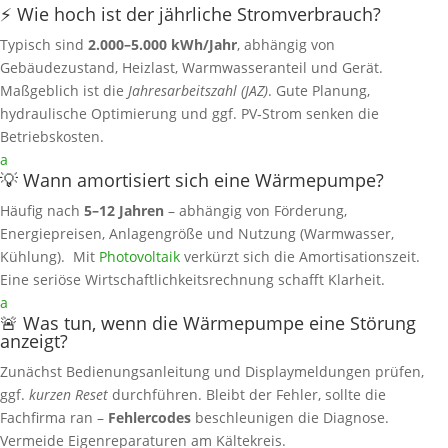
⚡ Wie hoch ist der jährliche Stromverbrauch?
Typisch sind
2.000–5.000 kWh/Jahr
, abhängig von
Gebäudezustand, Heizlast, Warmwasseranteil und Gerät.
Maßgeblich ist die
Jahresarbeitszahl (JAZ)
. Gute Planung,
hydraulische Optimierung und ggf. PV‑Strom senken die
Betriebskosten.
a
💡 Wann amortisiert sich eine Wärmepumpe?
Häufig nach
5–12 Jahren
– abhängig von Förderung,
Energiepreisen, Anlagengröße und Nutzung (Warmwasser,
Kühlung). Mit
Photovoltaik
verkürzt sich die Amortisationszeit.
Eine seriöse Wirtschaftlichkeitsrechnung schafft Klarheit.
a
🚨 Was tun, wenn die Wärmepumpe eine Störung
anzeigt?
Zunächst Bedienungsanleitung und Displaymeldungen prüfen,
ggf.
kurzen Reset
durchführen. Bleibt der Fehler, sollte die
Fachfirma ran –
Fehlercodes
beschleunigen die Diagnose.
Vermeide Eigenreparaturen am Kältekreis.