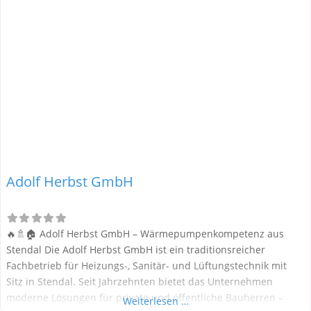
Adolf Herbst GmbH
🔥🚿🏠 Adolf Herbst GmbH – Wärmepumpenkompetenz aus
Stendal Die Adolf Herbst GmbH ist ein traditionsreicher
Fachbetrieb für Heizungs-, Sanitär- und Lüftungstechnik mit
Sitz in Stendal. Seit Jahrzehnten bietet das Unternehmen
moderne Lösungen für private und öffentliche Bauherren –
Weiterlesen …