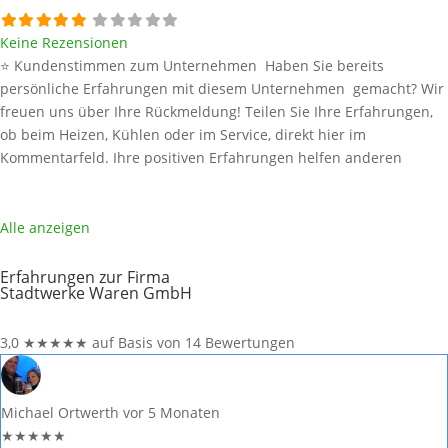
Keine Rezensionen
⭐ Kundenstimmen zum Unternehmen Haben Sie bereits
persönliche Erfahrungen mit diesem Unternehmen gemacht? Wir
freuen uns über Ihre Rückmeldung! Teilen Sie Ihre Erfahrungen,
ob beim Heizen, Kühlen oder im Service, direkt hier im
Kommentarfeld. Ihre positiven Erfahrungen helfen anderen
Interessenten bei der Anbieterauswahl. Sollten Sie eine kritische
Meinung äußern, so geben Sie diese bitte mit konkreten Details an
und bleiben
Weiterlesen …
Alle anzeigen
Erfahrungen zur Firma
Stadtwerke Waren GmbH
3,0
★
★
★
★
★
auf Basis von 14 Bewertungen
Michael Ortwerth
vor 5 Monaten
★
★
★
★
★