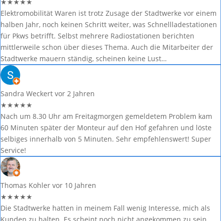
★
★
★
★
★
Elektromobilität Waren ist trotz Zusage der Stadtwerke vor einem
halben Jahr, noch keinen Schritt weiter, was Schnellladestationen
für Pkws betrifft. Selbst mehrere Radiostationen berichten
mittlerweile schon über dieses Thema. Auch die Mitarbeiter der
Stadtwerke mauern ständig, scheinen keine Lust…
Sandra Weckert
vor 2 Jahren
★
★
★
★
★
Nach um 8.30 Uhr am Freitagmorgen gemeldetem Problem kam
60 Minuten später der Monteur auf den Hof gefahren und löste
selbiges innerhalb von 5 Minuten. Sehr empfehlenswert! Super
Service!
Thomas Kohler
vor 10 Jahren
★
★
★
★
★
Die Stadtwerke hatten in meinem Fall wenig Interesse, mich als
Kunden zu halten. Es scheint noch nicht angekommen zu sein,