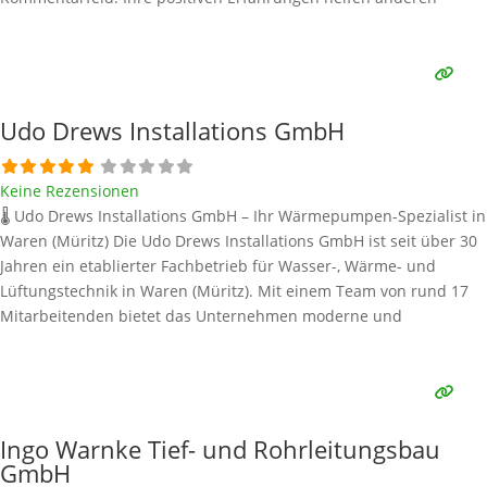
Interessenten bei der Anbieterauswahl. Sollten Sie eine kritische
Meinung äußern, so geben Sie diese bitte mit konkreten Details an
und bleiben
Weiterlesen …
Udo Drews Installations GmbH
Keine Rezensionen
🌡️ Udo Drews Installations GmbH – Ihr Wärmepumpen-Spezialist in
Waren (Müritz) Die Udo Drews Installations GmbH ist seit über 30
Jahren ein etablierter Fachbetrieb für Wasser-, Wärme- und
Lüftungstechnik in Waren (Müritz). Mit einem Team von rund 17
Mitarbeitenden bietet das Unternehmen moderne und
energieeffiziente Lösungen für Neubauten und Sanierungen –
darunter auch verschiedene Arten von Wärmepumpen. 🔍
Hinweis: Alle
Weiterlesen …
Ingo Warnke Tief- und Rohrleitungsbau
GmbH