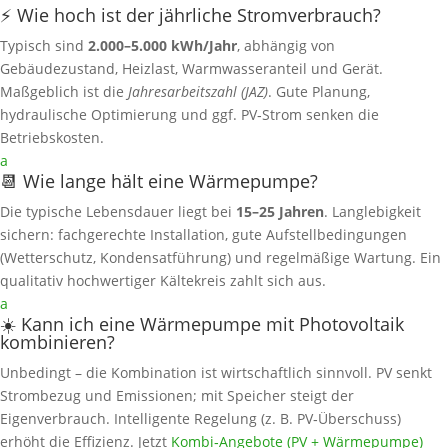
⚡ Wie hoch ist der jährliche Stromverbrauch?
Typisch sind
2.000–5.000 kWh/Jahr
, abhängig von
Gebäudezustand, Heizlast, Warmwasseranteil und Gerät.
Maßgeblich ist die
Jahresarbeitszahl (JAZ)
. Gute Planung,
hydraulische Optimierung und ggf. PV‑Strom senken die
Betriebskosten.
a
📆 Wie lange hält eine Wärmepumpe?
Die typische Lebensdauer liegt bei
15–25 Jahren
. Langlebigkeit
sichern: fachgerechte Installation, gute Aufstellbedingungen
(Wetterschutz, Kondensatführung) und regelmäßige Wartung. Ein
qualitativ hochwertiger Kältekreis zahlt sich aus.
a
☀️ Kann ich eine Wärmepumpe mit Photovoltaik
kombinieren?
Unbedingt – die Kombination ist wirtschaftlich sinnvoll. PV senkt
Strombezug und Emissionen; mit Speicher steigt der
Eigenverbrauch. Intelligente Regelung (z. B. PV‑Überschuss)
erhöht die Effizienz. Jetzt
Kombi‑Angebote (PV + Wärmepumpe)