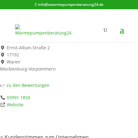
info@waermepumpenberatung24.de
Stadtwerke Waren GmbH
Werbung*
Ernst-Alban-Straße 2
17192
Waren
Mecklenburg-Vorpommern
👉
zu den Bewertungen
03991 1850
Website
⭐ Kundenstimmen zum Unternehmen