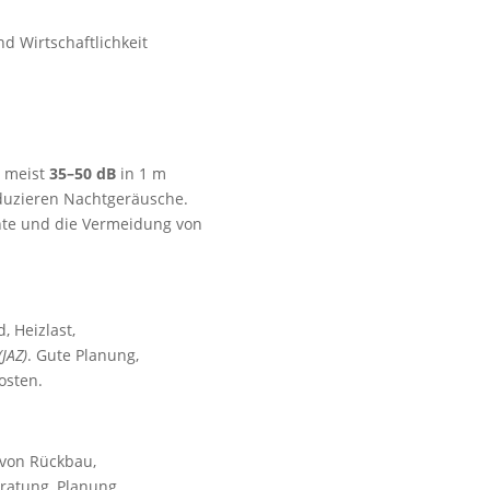
d Wirtschaftlichkeit
 meist
35–50 dB
in 1 m
eduzieren Nachtgeräusche.
nte und die Vermeidung von
 Heizlast,
(JAZ)
. Gute Planung,
osten.
 von Rückbau,
ratung, Planung,