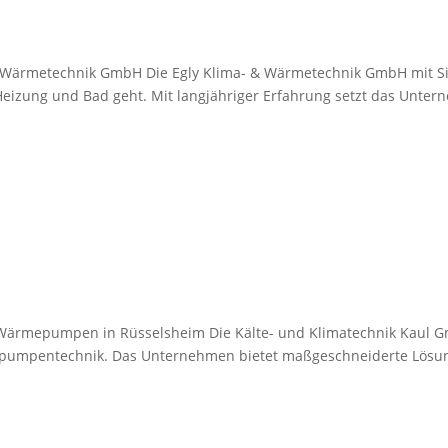
 & Wärmetechnik GmbH Die Egly Klima- & Wärmetechnik GmbH mit Sit
, Heizung und Bad geht. Mit langjähriger Erfahrung setzt das Un
& Wärmepumpen in Rüsselsheim Die Kälte- und Klimatechnik Kaul Gmb
ärmepumpentechnik. Das Unternehmen bietet maßgeschneiderte Lös