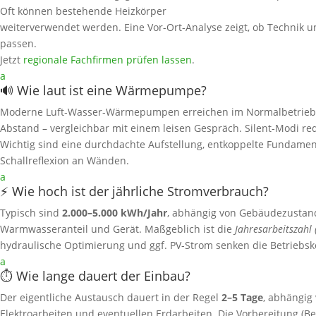
Oft können bestehende Heizkörper
weiterverwendet werden. Eine Vor-Ort‑Analyse zeigt, ob Technik un
passen.
Jetzt
regionale Fachfirmen prüfen lassen
.
a
🔊 Wie laut ist eine Wärmepumpe?
Moderne Luft‑Wasser‑Wärmepumpen erreichen im Normalbetrieb
Abstand – vergleichbar mit einem leisen Gespräch. Silent‑Modi r
Wichtig sind eine durchdachte Aufstellung, entkoppelte Fundame
Schallreflexion an Wänden.
a
⚡ Wie hoch ist der jährliche Stromverbrauch?
Typisch sind
2.000–5.000 kWh/Jahr
, abhängig von Gebäudezustand,
Warmwasseranteil und Gerät. Maßgeblich ist die
Jahresarbeitszahl 
hydraulische Optimierung und ggf. PV‑Strom senken die Betriebsk
a
⏱️ Wie lange dauert der Einbau?
Der eigentliche Austausch dauert in der Regel
2–5 Tage
, abhängig
Elektroarbeiten und eventuellen Erdarbeiten. Die Vorbereitung (Be