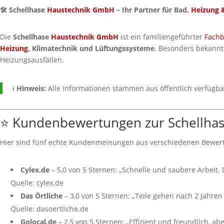
🛠️ Schellhase
Haustechnik GmbH
– Ihr Partner für Bad,
Heizung
Die
Schellhase
Haustechnik GmbH
ist ein familiengeführter
Fachb
Heizung
, Klimatechnik und Lüftungssysteme
. Besonders bekannt
Heizungsausfällen.
ℹ️
Hinweis:
Alle Informationen stammen aus öffentlich verfügba
⭐ Kundenbewertungen zur Schellha
Hier sind fünf echte Kundenmeinungen aus verschiedenen Bewer
Cylex.de
– 5,0 von 5 Sternen: „Schnelle und saubere Arbeit. 
Quelle: cylex.de
Das Örtliche
– 3,0 von 5 Sternen: „Teile gehen nach 2 Jahren
Quelle: dasoertliche.de
Golocal.de
– 2,5 von 5 Sternen: „Effizient und freundlich, abe