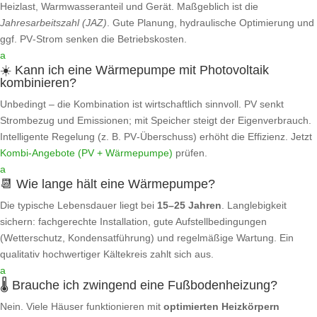
Heizlast, Warmwasseranteil und Gerät. Maßgeblich ist die
Jahresarbeitszahl (JAZ)
. Gute Planung, hydraulische Optimierung und
ggf. PV‑Strom senken die Betriebskosten.
a
☀️ Kann ich eine Wärmepumpe mit Photovoltaik
kombinieren?
Unbedingt – die Kombination ist wirtschaftlich sinnvoll. PV senkt
Strombezug und Emissionen; mit Speicher steigt der Eigenverbrauch.
Intelligente Regelung (z. B. PV‑Überschuss) erhöht die Effizienz. Jetzt
Kombi‑Angebote (PV + Wärmepumpe)
prüfen.
a
📆 Wie lange hält eine Wärmepumpe?
Die typische Lebensdauer liegt bei
15–25 Jahren
. Langlebigkeit
sichern: fachgerechte Installation, gute Aufstellbedingungen
(Wetterschutz, Kondensatführung) und regelmäßige Wartung. Ein
qualitativ hochwertiger Kältekreis zahlt sich aus.
a
🌡️ Brauche ich zwingend eine Fußbodenheizung?
Nein. Viele Häuser funktionieren mit
optimierten Heizkörpern