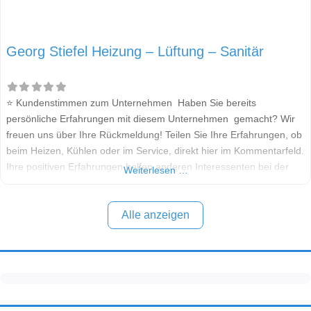
Georg Stiefel Heizung – Lüftung – Sanitär
⭐ Kundenstimmen zum Unternehmen Haben Sie bereits
persönliche Erfahrungen mit diesem Unternehmen gemacht? Wir
freuen uns über Ihre Rückmeldung! Teilen Sie Ihre Erfahrungen, ob
beim Heizen, Kühlen oder im Service, direkt hier im Kommentarfeld.
Ihre positiven Erfahrungen helfen anderen Interessenten bei der
Weiterlesen …
Anbieterauswahl. Sollten Sie eine kritische Meinung äußern, so
geben Sie diese bitte mit konkreten Details an und bleiben
Alle anzeigen