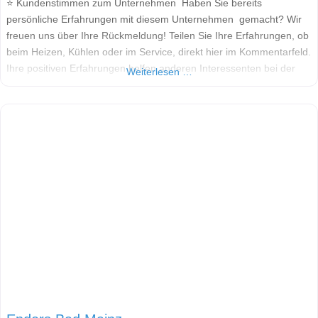
⭐ Kundenstimmen zum Unternehmen Haben Sie bereits
persönliche Erfahrungen mit diesem Unternehmen gemacht? Wir
freuen uns über Ihre Rückmeldung! Teilen Sie Ihre Erfahrungen, ob
beim Heizen, Kühlen oder im Service, direkt hier im Kommentarfeld.
Ihre positiven Erfahrungen helfen anderen Interessenten bei der
Weiterlesen …
Anbieterauswahl. Sollten Sie eine kritische Meinung äußern, so
geben Sie diese bitte mit konkreten Details an und bleiben