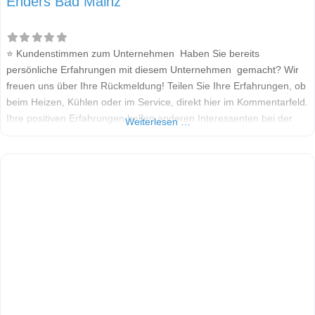
Enders Bad Mainz
⭐ Kundenstimmen zum Unternehmen Haben Sie bereits
persönliche Erfahrungen mit diesem Unternehmen gemacht? Wir
freuen uns über Ihre Rückmeldung! Teilen Sie Ihre Erfahrungen, ob
beim Heizen, Kühlen oder im Service, direkt hier im Kommentarfeld.
Ihre positiven Erfahrungen helfen anderen Interessenten bei der
Weiterlesen …
Anbieterauswahl. Sollten Sie eine kritische Meinung äußern, so
geben Sie diese bitte mit konkreten Details an und bleiben