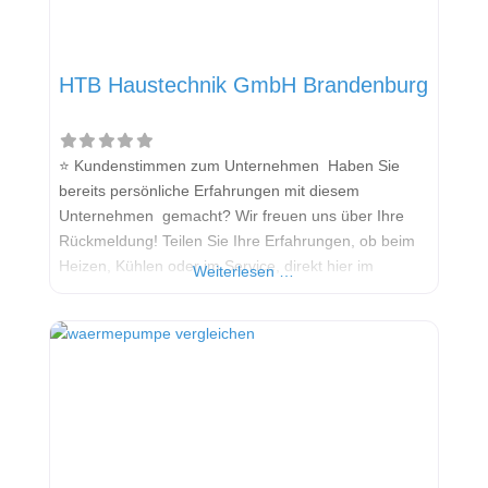
HTB Haustechnik GmbH Brandenburg
⭐ Kundenstimmen zum Unternehmen Haben Sie
bereits persönliche Erfahrungen mit diesem
Unternehmen gemacht? Wir freuen uns über Ihre
Rückmeldung! Teilen Sie Ihre Erfahrungen, ob beim
Heizen, Kühlen oder im Service, direkt hier im
Weiterlesen …
Kommentarfeld. Ihre positiven Erfahrungen helfen
anderen Interessenten bei der Anbieterauswahl.
Sollten Sie eine kritische Meinung äußern, so geben
Sie diese bitte mit konkreten Details an und bleiben