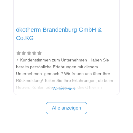
ökotherm Brandenburg GmbH &
Co.KG
⭐ Kundenstimmen zum Unternehmen Haben Sie
bereits persönliche Erfahrungen mit diesem
Unternehmen gemacht? Wir freuen uns über Ihre
Rückmeldung! Teilen Sie Ihre Erfahrungen, ob beim
Heizen, Kühlen oder im Service, direkt hier im
Weiterlesen …
Kommentarfeld. Ihre positiven Erfahrungen helfen
anderen Interessenten bei der Anbieterauswahl.
Sollten Sie eine kritische Meinung äußern, so geben
Alle anzeigen
Sie diese bitte mit konkreten Details an und bleiben