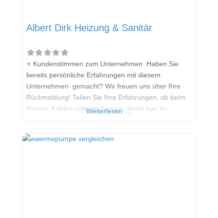
Albert Dirk Heizung & Sanitär
⭐ Kundenstimmen zum Unternehmen Haben Sie
bereits persönliche Erfahrungen mit diesem
Unternehmen gemacht? Wir freuen uns über Ihre
Rückmeldung! Teilen Sie Ihre Erfahrungen, ob beim
Heizen, Kühlen oder im Service, direkt hier im
Weiterlesen …
Kommentarfeld. Ihre positiven Erfahrungen helfen
anderen Interessenten bei der Anbieterauswahl.
Sollten Sie eine kritische Meinung äußern, so geben
Sie diese bitte mit konkreten Details an und bleiben