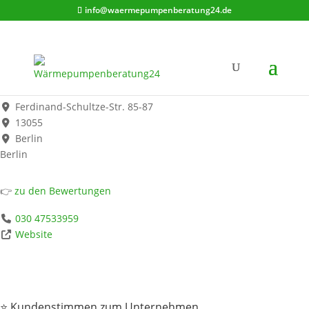
info@waermepumpenberatung24.de
Labotzki und Sohn
Werbung*
Ferdinand-Schultze-Str. 85-87
13055
Berlin
Berlin
👉
zu den Bewertungen
030 47533959
Website
⭐ Kundenstimmen zum Unternehmen