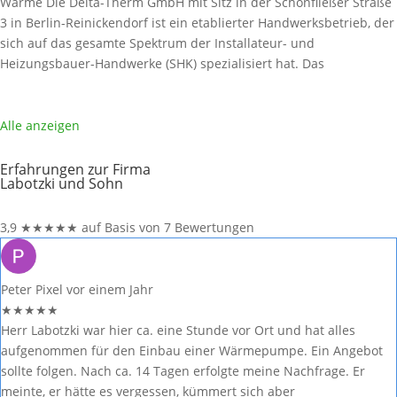
Wärme Die Delta-Therm GmbH mit Sitz in der Schönfließer Straße
3 in Berlin-Reinickendorf ist ein etablierter Handwerksbetrieb, der
sich auf das gesamte Spektrum der Installateur- und
Heizungsbauer-Handwerke (SHK) spezialisiert hat. Das
Leistungsspektrum umfasst Gas-, Wasser-, Abwasser-, Heizungs-,
Lüftungs- und Klimainstallationen. Als engagierter Partner für
energetische Modernisierung und Neubau legt die Delta-Therm
Alle anzeigen
GmbH
Weiterlesen …
Erfahrungen zur Firma
Labotzki und Sohn
3,9
★
★
★
★
★
auf Basis von 7 Bewertungen
Peter Pixel
vor einem Jahr
★
★
★
★
★
Herr Labotzki war hier ca. eine Stunde vor Ort und hat alles
aufgenommen für den Einbau einer Wärmepumpe. Ein Angebot
sollte folgen. Nach ca. 14 Tagen erfolgte meine Nachfrage. Er
meinte, er hätte es vergessen, kümmert sich aber