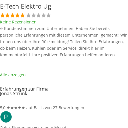
E-Tech Elektro Ug
Keine Rezensionen
⭐ Kundenstimmen zum Unternehmen Haben Sie bereits
persönliche Erfahrungen mit diesem Unternehmen gemacht? Wir
freuen uns über Ihre Rückmeldung! Teilen Sie Ihre Erfahrungen,
ob beim Heizen, Kühlen oder im Service, direkt hier im
Kommentarfeld. Ihre positiven Erfahrungen helfen anderen
Interessenten bei der Anbieterauswahl. Sollten Sie eine kritische
Meinung äußern, so geben Sie diese bitte mit konkreten Details an
und bleiben
Weiterlesen …
Alle anzeigen
Erfahrungen zur Firma
Jonas Strunk
5,0
★
★
★
★
★
auf Basis von 27 Bewertungen
Petra Eisenmann
vor einem Monat