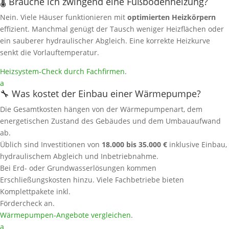
🌡️ Brauche ich zwingend eine Fußbodenheizung?
Nein. Viele Häuser funktionieren mit
optimierten Heizkörpern
effizient. Manchmal genügt der Tausch weniger Heizflächen oder
ein sauberer hydraulischer Abgleich. Eine korrekte Heizkurve
senkt die Vorlauftemperatur.
Heizsystem‑Check durch Fachfirmen
.
a
🔧 Was kostet der Einbau einer Wärmepumpe?
Die Gesamtkosten hängen von der Wärmepumpenart, dem
energetischen Zustand des Gebäudes und dem Umbauaufwand
ab.
Üblich sind Investitionen von
18.000 bis 35.000 €
inklusive Einbau,
hydraulischem Abgleich und Inbetriebnahme.
Bei Erd- oder Grundwasserlösungen kommen
Erschließungskosten hinzu. Viele Fachbetriebe bieten
Komplettpakete inkl.
Fördercheck an.
Wärmepumpen‑Angebote vergleichen
.
a