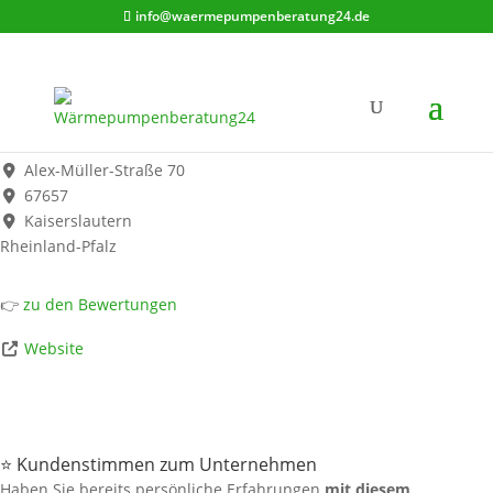
info@waermepumpenberatung24.de
Jonas Strunk
Werbung*
Alex-Müller-Straße 70
67657
Kaiserslautern
Rheinland-Pfalz
👉
zu den Bewertungen
Website
⭐ Kundenstimmen zum Unternehmen
Haben Sie bereits persönliche Erfahrungen
mit diesem