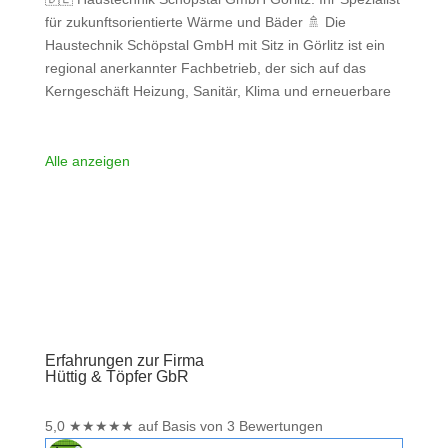
für zukunftsorientierte Wärme und Bäder 🚿 Die
Haustechnik Schöpstal GmbH mit Sitz in Görlitz ist ein
regional anerkannter Fachbetrieb, der sich auf das
Kerngeschäft Heizung, Sanitär, Klima und erneuerbare
Energien konzentriert. Das Unternehmen bietet
umfassende Dienstleistungen von der Beratung und
Planung bis zur Installation und dem 24-Stunden-
Alle anzeigen
Notdienst. Die Expertise erstreckt sich dabei von
Weiterlesen …
Erfahrungen zur Firma
Hüttig & Töpfer GbR
5,0
★
★
★
★
★
auf Basis von 3 Bewertungen