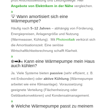
prüft Anschlussleistung und Leitungswege. Hier
Angebote von Elektrikern in der Nähe
vergleichen.
a
💡 Wann amortisiert sich eine
Wärmepumpe?
Häufig nach
5–12 Jahren
– abhängig von Förderung,
Energiepreisen, Anlagengröße und Nutzung
(Warmwasser, Kühlung). Mit
Photovoltaik
verkürzt sich
die Amortisationszeit. Eine seriöse
Wirtschaftlichkeitsrechnung schafft Klarheit.
a
❄️➡️🌬️ Kann eine Wärmepumpe mein Haus
auch kühlen?
Ja. Viele Systeme bieten
passive
(sehr effizient, z. B.
mit Erdsonden) oder
aktive Kühlung
(Wärmepumpe
arbeitet wie eine Klimaanlage). Voraussetzung:
geeignete Verteilung (Flächenheizung oder
Gebläsekonvektoren) und Kondensatmanagement.
a
❄️ Welche Wärmepumpe passt zu meinem