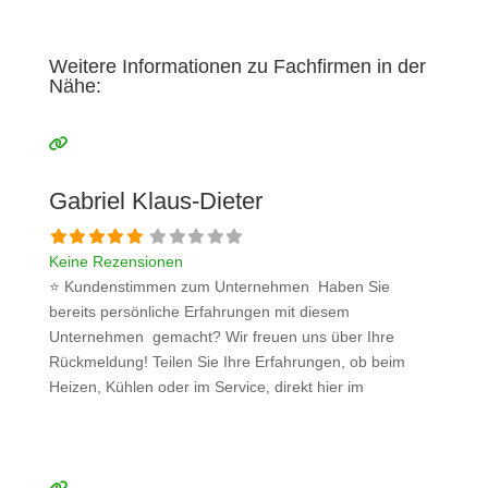
Weitere Informationen zu Fachfirmen in der
Nähe:
Gabriel Klaus-Dieter
Keine Rezensionen
⭐ Kundenstimmen zum Unternehmen Haben Sie
bereits persönliche Erfahrungen mit diesem
Unternehmen gemacht? Wir freuen uns über Ihre
Rückmeldung! Teilen Sie Ihre Erfahrungen, ob beim
Heizen, Kühlen oder im Service, direkt hier im
Kommentarfeld. Ihre positiven Erfahrungen helfen
anderen Interessenten bei der Anbieterauswahl. Sollten
Sie eine kritische Meinung äußern, so geben Sie diese
bitte mit konkreten Details an und bleiben