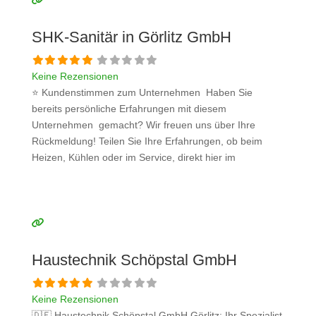
Weiterlesen …
SHK-Sanitär in Görlitz GmbH
Keine Rezensionen
⭐ Kundenstimmen zum Unternehmen Haben Sie
bereits persönliche Erfahrungen mit diesem
Unternehmen gemacht? Wir freuen uns über Ihre
Rückmeldung! Teilen Sie Ihre Erfahrungen, ob beim
Heizen, Kühlen oder im Service, direkt hier im
Kommentarfeld. Ihre positiven Erfahrungen helfen
anderen Interessenten bei der Anbieterauswahl. Sollten
Sie eine kritische Meinung äußern, so geben Sie diese
bitte mit konkreten Details an und bleiben
Weiterlesen …
Haustechnik Schöpstal GmbH
Keine Rezensionen
🇩🇪 Haustechnik Schöpstal GmbH Görlitz: Ihr Spezialist