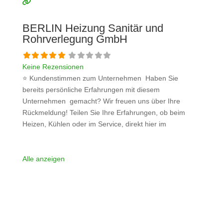
bitte mit konkreten Details an und bleiben
Weiterlesen …
BERLIN Heizung Sanitär und
Rohrverlegung GmbH
Keine Rezensionen
⭐ Kundenstimmen zum Unternehmen Haben Sie
bereits persönliche Erfahrungen mit diesem
Unternehmen gemacht? Wir freuen uns über Ihre
Rückmeldung! Teilen Sie Ihre Erfahrungen, ob beim
Heizen, Kühlen oder im Service, direkt hier im
Kommentarfeld. Ihre positiven Erfahrungen helfen
anderen Interessenten bei der Anbieterauswahl. Sollten
Sie eine kritische Meinung äußern, so geben Sie diese
Alle anzeigen
bitte mit konkreten Details an und bleiben
Weiterlesen …