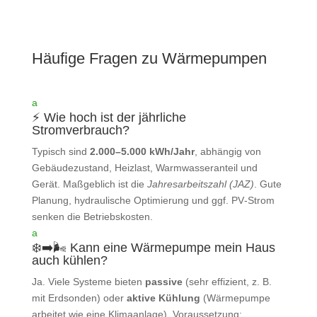
Häufige Fragen zu Wärmepumpen
a
⚡ Wie hoch ist der jährliche
Stromverbrauch?
Typisch sind
2.000–5.000 kWh/Jahr
, abhängig von
Gebäudezustand, Heizlast, Warmwasseranteil und
Gerät. Maßgeblich ist die
Jahresarbeitszahl (JAZ)
. Gute
Planung, hydraulische Optimierung und ggf. PV‑Strom
senken die Betriebskosten.
a
❄️➡️🌬️ Kann eine Wärmepumpe mein Haus
auch kühlen?
Ja. Viele Systeme bieten
passive
(sehr effizient, z. B.
mit Erdsonden) oder
aktive Kühlung
(Wärmepumpe
arbeitet wie eine Klimaanlage). Voraussetzung: