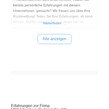
bereits persönliche Erfahrungen mit diesem
Unternehmen gemacht? Wir freuen uns über Ihre
Rückmeldung! Teilen Sie Ihre Erfahrungen, ob beim
Heizen, Kühlen oder im Service, direkt hier im
Weiterlesen …
Kommentarfeld. Ihre positiven Erfahrungen helfen
anderen Interessenten bei der Anbieterauswahl.
Sollten Sie eine kritische Meinung äußern, so geben
Alle anzeigen
Sie diese bitte mit konkreten Details an und bleiben
Erfahrungen zur Firma