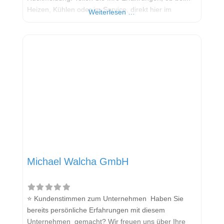
Heizen, Kühlen oder im Service, direkt hier im
Weiterlesen …
Kommentarfeld. Ihre positiven Erfahrungen helfen
anderen Interessenten bei der Anbieterauswahl.
Sollten Sie eine kritische Meinung äußern, so geben
Sie diese bitte mit konkreten Details an und bleiben
Michael Walcha GmbH
⭐ Kundenstimmen zum Unternehmen Haben Sie
bereits persönliche Erfahrungen mit diesem
Unternehmen gemacht? Wir freuen uns über Ihre