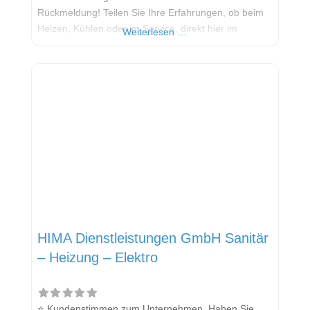
Rückmeldung! Teilen Sie Ihre Erfahrungen, ob beim
Heizen, Kühlen oder im Service, direkt hier im
Weiterlesen …
Kommentarfeld. Ihre positiven Erfahrungen helfen
anderen Interessenten bei der Anbieterauswahl.
Sollten Sie eine kritische Meinung äußern, so geben
Sie diese bitte mit konkreten Details an und bleiben
HIMA Dienstleistungen GmbH Sanitär
– Heizung – Elektro
⭐ Kundenstimmen zum Unternehmen Haben Sie