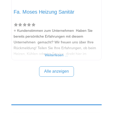
Fa. Moses Heizung Sanitär
⭐ Kundenstimmen zum Unternehmen Haben Sie
bereits persönliche Erfahrungen mit diesem
Unternehmen gemacht? Wir freuen uns über Ihre
Rückmeldung! Teilen Sie Ihre Erfahrungen, ob beim
Heizen, Kühlen oder im Service, direkt hier im
Weiterlesen …
Kommentarfeld. Ihre positiven Erfahrungen helfen
anderen Interessenten bei der Anbieterauswahl.
Sollten Sie eine kritische Meinung äußern, so geben
Alle anzeigen
Sie diese bitte mit konkreten Details an und bleiben