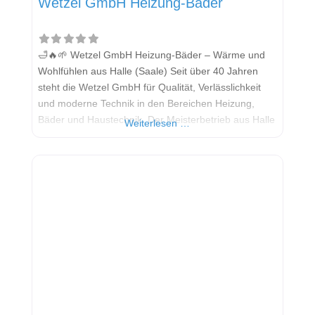
Wetzel GmbH Heizung-Bäder
🛁🔥🌱 Wetzel GmbH Heizung-Bäder – Wärme und
Wohlfühlen aus Halle (Saale) Seit über 40 Jahren
steht die Wetzel GmbH für Qualität, Verlässlichkeit
und moderne Technik in den Bereichen Heizung,
Bäder und Haustechnik. Der Meisterbetrieb aus Halle
Weiterlesen …
(Saale) bietet individuelle Lösungen für
Wärmepumpen, Smart Home und barrierefreie Bäder
– alles aus einer Hand. Alle Informationen stammen
aus öffentlich verfügbaren Quellen. Welche