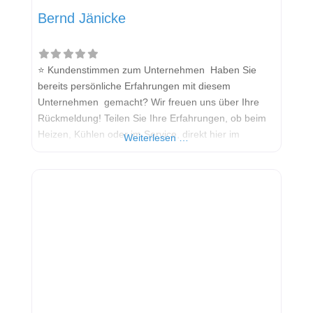
Bernd Jänicke
⭐ Kundenstimmen zum Unternehmen Haben Sie
bereits persönliche Erfahrungen mit diesem
Unternehmen gemacht? Wir freuen uns über Ihre
Rückmeldung! Teilen Sie Ihre Erfahrungen, ob beim
Heizen, Kühlen oder im Service, direkt hier im
Weiterlesen …
Kommentarfeld. Ihre positiven Erfahrungen helfen
anderen Interessenten bei der Anbieterauswahl.
Sollten Sie eine kritische Meinung äußern, so geben
Sie diese bitte mit konkreten Details an und bleiben