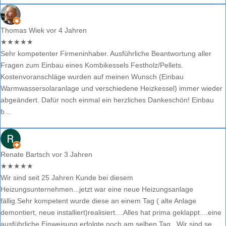
Thomas Wiek
vor 4 Jahren
★
★
★
★
★
Sehr kompetenter Firmeninhaber. Ausführliche Beantwortung aller
Fragen zum Einbau eines Kombikessels Festholz/Pellets.
Kostenvoranschläge wurden auf meinen Wunsch (Einbau
Warmwassersolaranlage und verschiedene Heizkessel) immer wieder
abgeändert. Dafür noch einmal ein herzliches Dankeschön! Einbau
b…
Renate Bartsch
vor 3 Jahren
★
★
★
★
★
Wir sind seit 25 Jahren Kunde bei diesem
Heizungsunternehmen...jetzt war eine neue Heizungsanlage
fällig.Sehr kompetent wurde diese an einem Tag ( alte Anlage
demontiert, neue installiert)realisiert....Alles hat prima geklappt....eine
ausführliche Einweisung erfolgte noch am selben Tag...Wir sind se…