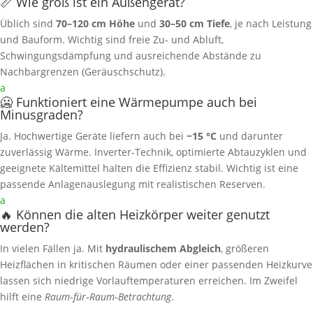
📏 Wie groß ist ein Außengerät?
Üblich sind
70–120 cm Höhe
und
30–50 cm Tiefe
, je nach Leistung
und Bauform. Wichtig sind freie Zu‑ und Abluft,
Schwingungsdämpfung und ausreichende Abstände zu
Nachbargrenzen (Geräuschschutz).
a
🥶 Funktioniert eine Wärmepumpe auch bei
Minusgraden?
Ja. Hochwertige Geräte liefern auch bei
−15 °C
und darunter
zuverlässig Wärme. Inverter‑Technik, optimierte Abtauzyklen und
geeignete Kältemittel halten die Effizienz stabil. Wichtig ist eine
passende Anlagenauslegung mit realistischen Reserven.
a
🔥 Können die alten Heizkörper weiter genutzt
werden?
In vielen Fällen ja. Mit
hydraulischem Abgleich
, größeren
Heizflächen in kritischen Räumen oder einer passenden Heizkurve
lassen sich niedrige Vorlauftemperaturen erreichen. Im Zweifel
hilft eine
Raum‑für‑Raum‑Betrachtung
.