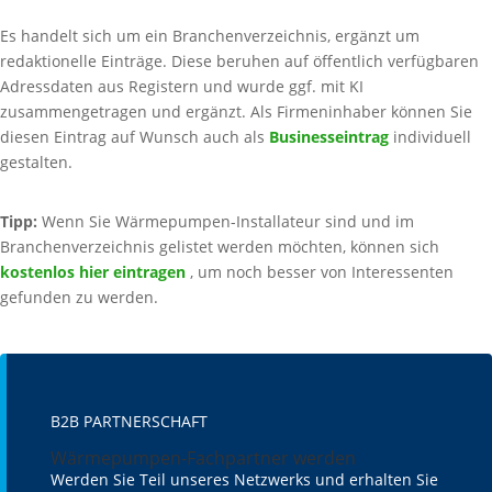
Es handelt sich um ein Branchenverzeichnis, ergänzt um
redaktionelle Einträge. Diese beruhen auf öffentlich verfügbaren
Adressdaten aus Registern und wurde ggf. mit KI
zusammengetragen und ergänzt. Als Firmeninhaber können Sie
diesen Eintrag auf Wunsch auch als
Businesseintrag
individuell
gestalten.
Tipp:
Wenn Sie Wärmepumpen-Installateur sind und im
Branchenverzeichnis gelistet werden möchten, können sich
kostenlos hier eintragen
, um noch besser von Interessenten
gefunden zu werden.
B2B PARTNERSCHAFT
Wärmepumpen-Fachpartner werden
Werden Sie Teil unseres Netzwerks und erhalten Sie