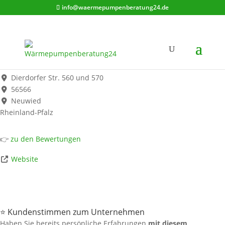
info@waermepumpenberatung24.de
Haustechnik Henry Burmester GmbH
Werbung*
Dierdorfer Str. 560 und 570
56566
Neuwied
Rheinland-Pfalz
👉
zu den Bewertungen
Website
⭐ Kundenstimmen zum Unternehmen
Haben Sie bereits persönliche Erfahrungen
mit diesem