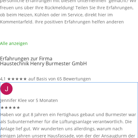
persönliche Erfahrungen mit diesem Unternehmen gemacht? Wir
freuen uns über Ihre Rückmeldung! Teilen Sie Ihre Erfahrungen,
ob beim Heizen, Kühlen oder im Service, direkt hier im
Kommentarfeld. Ihre positiven Erfahrungen helfen anderen
Interessenten bei der Anbieterauswahl. Sollten Sie eine kritische
Meinung äußern, so geben Sie diese bitte mit konkreten Details an
und bleiben
Weiterlesen …
Alle anzeigen
Erfahrungen zur Firma
Haustechnik Henry Burmester GmbH
4,1
★
★
★
★
★
auf Basis von 65 Bewertungen
Jennifer Klee
vor 5 Monaten
★
★
★
★
★
Haben vor gut 8 Jahren ein Fertighaus gebaut und Burmester war
als Subunternehmer für die Lüftungsanlage verantwortlich. Die
Anlage lief gut. Wir wunderten uns allerdings, warum nach
einigen Jahren unsere Hausfassade, von der der Ansaugturm der