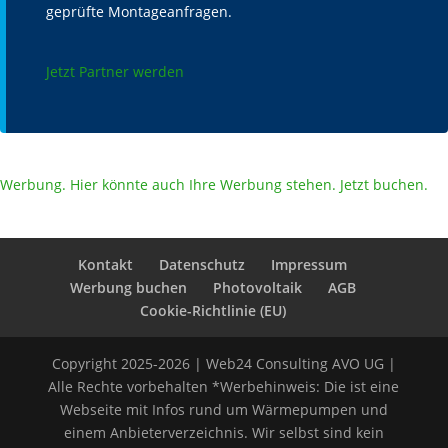
geprüfte Montageanfragen.
Jetzt Partner werden
Werbung. Hier könnte auch Ihre Werbung stehen. Jetzt buchen.
Kontakt
Datenschutz
Impressum
Werbung buchen
Photovoltaik
AGB
Cookie-Richtlinie (EU)
Copyright 2025-2026 | Web24 Consulting AVO UG |
Alle Rechte vorbehalten *Werbehinweis: Die ist eine
Webseite mit Infos rund um Wärmepumpen und
einem Anbieterverzeichnis. Wir selbst sind kein