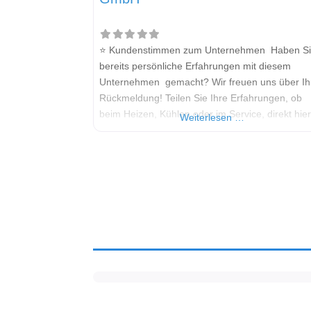
⭐ Kundenstimmen zum Unternehmen Haben S
bereits persönliche Erfahrungen mit diesem
Unternehmen gemacht? Wir freuen uns über Ih
Rückmeldung! Teilen Sie Ihre Erfahrungen, ob
beim Heizen, Kühlen oder im Service, direkt hie
Weiterlesen …
Kommentarfeld. Ihre positiven Erfahrungen helf
anderen Interessenten bei der Anbieterauswahl.
Sollten Sie eine kritische Meinung äußern, so
geben Sie diese bitte mit konkreten Details an 
bleiben