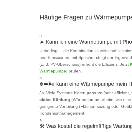
Häufige Fragen zu Wärmepump
a
☀️ Kann ich eine Wärmepumpe mit Phot
Unbedingt – die Kombination ist wirtschaftlich si
und Emissionen; mit Speicher steigt der Eigenver
(z. B. PV‑Überschuss) erhöht die Effizienz. Jetzt
Wärmepumpe)
prüfen.
a
❄️➡️🌬️ Kann eine Wärmepumpe mein H
Ja. Viele Systeme bieten
passive
(sehr effizient,
aktive Kühlung
(Wärmepumpe arbeitet wie eine 
geeignete Verteilung (Flächenheizung oder Gebl
Kondensatmanagement.
a
🛠️ Was kostet die regelmäßige Wartun