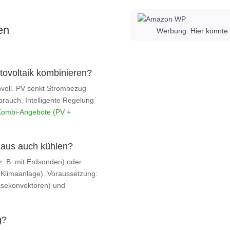
en
Werbung. Hier könnte 
ovoltaik kombinieren?
nnvoll. PV senkt Strombezug
brauch. Intelligente Regelung
Kombi‑Angebote (PV +
aus auch kühlen?
 z. B. mit Erdsonden) oder
Klimaanlage). Voraussetzung:
äsekonvektoren) und
g?