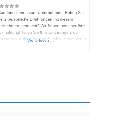
Kundenstimmen zum Unternehmen Haben Sie
eits persönliche Erfahrungen mit diesem
ternehmen gemacht? Wir freuen uns über Ihre
ckmeldung! Teilen Sie Ihre Erfahrungen, ob
m Heizen, Kühlen oder im Service, direkt hier im
Weiterlesen …
mentarfeld. Ihre positiven Erfahrungen helfen
deren Interessenten bei der Anbieterauswahl.
lten Sie eine kritische Meinung äußern, so
en Sie diese bitte mit konkreten Details an und
iben