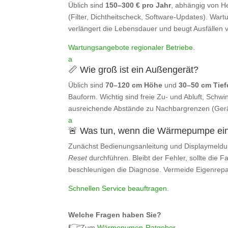
Üblich sind
150–300 € pro Jahr
, abhängig von H
(Filter, Dichtheitscheck, Software‑Updates). Wartu
verlängert die Lebensdauer und beugt Ausfällen v
Wartungsangebote regionaler Betriebe
.
a
📏 Wie groß ist ein Außengerät?
Üblich sind
70–120 cm Höhe
und
30–50 cm Tief
Bauform. Wichtig sind freie Zu‑ und Abluft, Sch
ausreichende Abstände zu Nachbargrenzen (Ger
a
🚨 Was tun, wenn die Wärmepumpe ein
Zunächst Bedienungsanleitung und Displaymeldu
Reset
durchführen. Bleibt der Fehler, sollte die 
beschleunigen die Diagnose. Vermeide Eigenrepa
Schnellen Service beauftragen
.
Welche Fragen haben Sie?
👉
Zum
Wärmepumen-Ratgeber