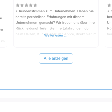
⭐ Kundenstimmen zum Unternehmen Haben Sie
⭐ 
bereits persönliche Erfahrungen mit diesem
ber
ie
Unternehmen gemacht? Wir freuen uns über Ihre
Un
Rückmeldung! Teilen Sie Ihre Erfahrungen, ob
Rü
re
beim Heizen, Kühlen oder im Service, direkt hier im
bei
Weiterlesen …
Kommentarfeld. Ihre positiven Erfahrungen helfen
Kom
r im
anderen Interessenten bei der Anbieterauswahl.
an
en
Sollten Sie eine kritische Meinung äußern, so
Sol
geben Sie diese bitte mit konkreten Details an und
geb
Alle anzeigen
bleiben
ble
und