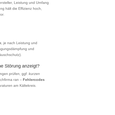
ersteller, Leistung und Umfang
ng hält die Effizienz hoch,
or.
e
, je nach Leistung und
wingungsdämpfung und
äuschschutz).
e Störung anzeigt?
ngen prüfen, ggf.
kurzen
Fachfirma ran –
Fehlercodes
raturen am Kältekreis.