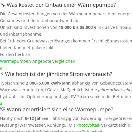
🔧 Was kostet der Einbau einer Wärmepumpe?
Die Gesamtkosten hängen von der Wärmepumpenart, dem energet
Gebäudes und dem Umbauaufwand ab.
Üblich sind Investitionen von
18.000 bis 35.000 €
inklusive Einbau,
und Inbetriebnahme.
Bei Erd- oder Grundwasserlösungen kommen Erschließungskosten 
bieten Komplettpakete inkl.
Fördercheck an.
Wärmepumpen‑Angebote vergleichen
.
a
⚡ Wie hoch ist der jährliche Stromverbrauch?
Typisch sind
2.000–5.000 kWh/Jahr
, abhängig von Gebäudezustand,
Warmwasseranteil und Gerät. Maßgeblich ist die
Jahresarbeitszahl 
hydraulische Optimierung und ggf. PV‑Strom senken die Betriebsk
a
💡 Wann amortisiert sich eine Wärmepumpe?
Häufig nach
5–12 Jahren
– abhängig von Förderung, Energiepreise
Nutzung (Warmwasser, Kühlung). Mit
Photovoltaik
verkürzt sich di
seriöse Wirtschaftlichkeitsrechnung schafft Klarheit.