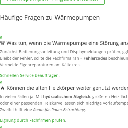
Häufige Fragen zu Wärmepumpen
a
🚨 Was tun, wenn die Wärmepumpe eine Störung anz
Zunächst Bedienungsanleitung und Displaymeldungen prüfen, gg
Bleibt der Fehler, sollte die Fachfirma ran –
Fehlercodes
beschleun
Vermeide Eigenreparaturen am Kältekreis.
Schnellen Service beauftragen
.
a
🔥 Können die alten Heizkörper weiter genutzt werde
In vielen Fällen ja. Mit
hydraulischem Abgleich
, größeren Heizfläc
oder einer passenden Heizkurve lassen sich niedrige Vorlauftemp
Zweifel hilft eine
Raum‑für‑Raum‑Betrachtung
.
Eignung durch Fachfirmen prüfen
.
a