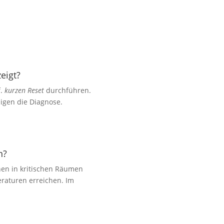
eigt?
f.
kurzen Reset
durchführen.
igen die Diagnose.
n?
hen in kritischen Räumen
eraturen erreichen. Im