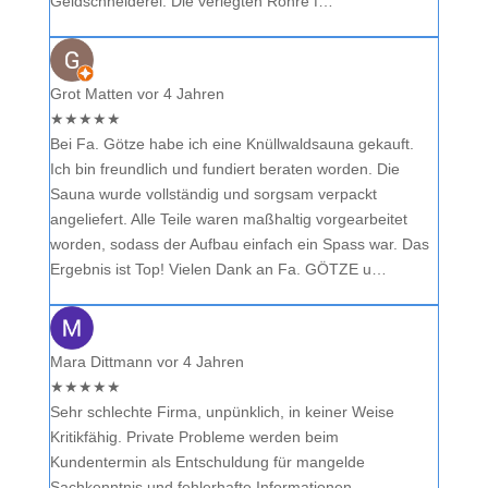
Geldschneiderei. Die verlegten Rohre f…
Grot Matten
vor 4 Jahren
★
★
★
★
★
Bei Fa. Götze habe ich eine Knüllwaldsauna gekauft.
Ich bin freundlich und fundiert beraten worden. Die
Sauna wurde vollständig und sorgsam verpackt
angeliefert. Alle Teile waren maßhaltig vorgearbeitet
worden, sodass der Aufbau einfach ein Spass war. Das
Ergebnis ist Top! Vielen Dank an Fa. GÖTZE u…
Mara Dittmann
vor 4 Jahren
★
★
★
★
★
Sehr schlechte Firma, unpünklich, in keiner Weise
Kritikfähig. Private Probleme werden beim
Kundentermin als Entschuldung für mangelde
Sachkenntnis und fehlerhafte Informationen