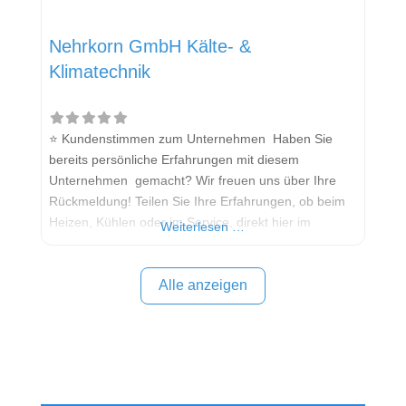
Nehrkorn GmbH Kälte- &
Klimatechnik
⭐ Kundenstimmen zum Unternehmen Haben Sie
bereits persönliche Erfahrungen mit diesem
Unternehmen gemacht? Wir freuen uns über Ihre
Rückmeldung! Teilen Sie Ihre Erfahrungen, ob beim
Heizen, Kühlen oder im Service, direkt hier im
Weiterlesen …
Kommentarfeld. Ihre positiven Erfahrungen helfen
anderen Interessenten bei der Anbieterauswahl.
Sollten Sie eine kritische Meinung äußern, so geben
Alle anzeigen
Sie diese bitte mit konkreten Details an und bleiben