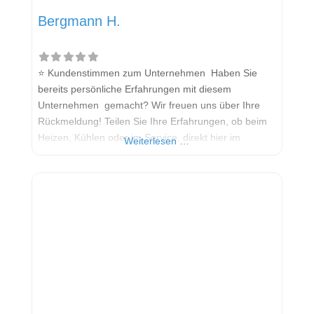
Bergmann H.
⭐ Kundenstimmen zum Unternehmen Haben Sie
bereits persönliche Erfahrungen mit diesem
Unternehmen gemacht? Wir freuen uns über Ihre
Rückmeldung! Teilen Sie Ihre Erfahrungen, ob beim
Heizen, Kühlen oder im Service, direkt hier im
Weiterlesen …
Kommentarfeld. Ihre positiven Erfahrungen helfen
anderen Interessenten bei der Anbieterauswahl.
Sollten Sie eine kritische Meinung äußern, so geben
Sie diese bitte mit konkreten Details an und bleiben