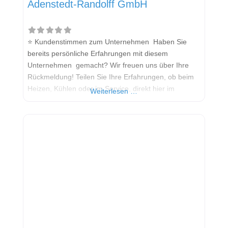
Adenstedt-Randolff GmbH
⭐ Kundenstimmen zum Unternehmen Haben Sie
bereits persönliche Erfahrungen mit diesem
Unternehmen gemacht? Wir freuen uns über Ihre
Rückmeldung! Teilen Sie Ihre Erfahrungen, ob beim
Heizen, Kühlen oder im Service, direkt hier im
Weiterlesen …
Kommentarfeld. Ihre positiven Erfahrungen helfen
anderen Interessenten bei der Anbieterauswahl.
Sollten Sie eine kritische Meinung äußern, so geben
Sie diese bitte mit konkreten Details an und bleiben