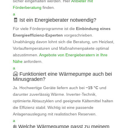
sicher eingehalten werden. Hier
Anbieter mit
Förderberatung
finden.
a
🧾 Ist ein Energieberater notwendig?
Für viele Förderprogramme ist die
Einbindung eines
Energieeffizienz‑Experten
vorgeschrieben.
Unabhängig davon lohnt sich die Beratung, um Heizlast,
Vorlauftemperaturen und Maßnahmenpakete optimal
abzustimmen.
Angebote von Energieberatern in Ihre
Nähe
anfordern.
a
🥶 Funktioniert eine Wärmepumpe auch bei
Minusgraden?
Ja. Hochwertige Geräte liefern auch bei
−15 °C
und
darunter zuverlässig Wärme. Inverter‑Technik,
optimierte Abtauzyklen und geeignete Kältemittel halten
die Effizienz stabil. Wichtig ist eine passende
Anlagenauslegung mit realistischen Reserven.
a
❄️ Welche Wärmepumpe passt zu meinem