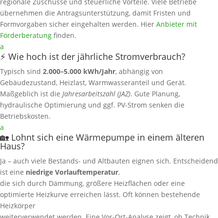
regionale Zuschüsse und steuerliche Vorteile. Viele Betriebe
übernehmen die Antragsunterstützung, damit Fristen und
Formvorgaben sicher eingehalten werden. Hier
Anbieter mit
Förderberatung
finden.
a
⚡ Wie hoch ist der jährliche Stromverbrauch?
Typisch sind
2.000–5.000 kWh/Jahr
, abhängig von
Gebäudezustand, Heizlast, Warmwasseranteil und Gerät.
Maßgeblich ist die
Jahresarbeitszahl (JAZ)
. Gute Planung,
hydraulische Optimierung und ggf. PV‑Strom senken die
Betriebskosten.
a
🏡 Lohnt sich eine Wärmepumpe in einem älteren
Haus?
Ja – auch viele Bestands- und Altbauten eignen sich. Entscheidend
ist eine
niedrige Vorlauftemperatur
,
die sich durch Dämmung, größere Heizflächen oder eine
optimierte Heizkurve erreichen lässt. Oft können bestehende
Heizkörper
weiterverwendet werden. Eine Vor-Ort‑Analyse zeigt, ob Technik