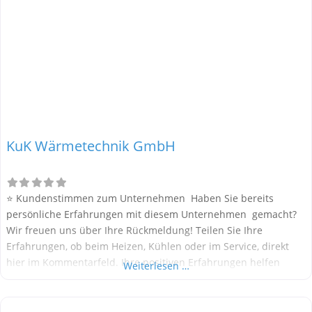
KuK Wärmetechnik GmbH
⭐ Kundenstimmen zum Unternehmen Haben Sie bereits
persönliche Erfahrungen mit diesem Unternehmen gemacht?
Wir freuen uns über Ihre Rückmeldung! Teilen Sie Ihre
Erfahrungen, ob beim Heizen, Kühlen oder im Service, direkt
hier im Kommentarfeld. Ihre positiven Erfahrungen helfen
Weiterlesen …
anderen Interessenten bei der Anbieterauswahl. Sollten Sie
eine kritische Meinung äußern, so geben Sie diese bitte mit
konkreten Details an und bleiben