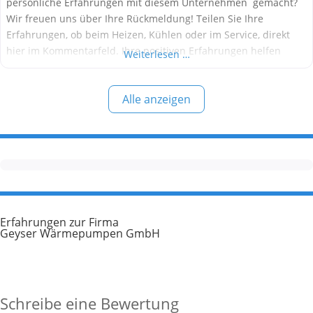
persönliche Erfahrungen mit diesem Unternehmen gemacht?
Wir freuen uns über Ihre Rückmeldung! Teilen Sie Ihre
Erfahrungen, ob beim Heizen, Kühlen oder im Service, direkt
hier im Kommentarfeld. Ihre positiven Erfahrungen helfen
Weiterlesen …
anderen Interessenten bei der Anbieterauswahl. Sollten Sie
eine kritische Meinung äußern, so geben Sie diese bitte mit
Alle anzeigen
konkreten Details an und bleiben
Erfahrungen zur Firma
Geyser Wärmepumpen GmbH
Schreibe eine Bewertung