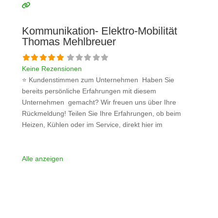
bitte mit konkreten Details an und bleiben
Weiterlesen …
Kommunikation- Elektro-Mobilität
Thomas Mehlbreuer
Keine Rezensionen
⭐ Kundenstimmen zum Unternehmen Haben Sie
bereits persönliche Erfahrungen mit diesem
Unternehmen gemacht? Wir freuen uns über Ihre
Rückmeldung! Teilen Sie Ihre Erfahrungen, ob beim
Heizen, Kühlen oder im Service, direkt hier im
Kommentarfeld. Ihre positiven Erfahrungen helfen
anderen Interessenten bei der Anbieterauswahl. Sollten
Sie eine kritische Meinung äußern, so geben Sie diese
Alle anzeigen
bitte mit konkreten Details an und bleiben
Weiterlesen …