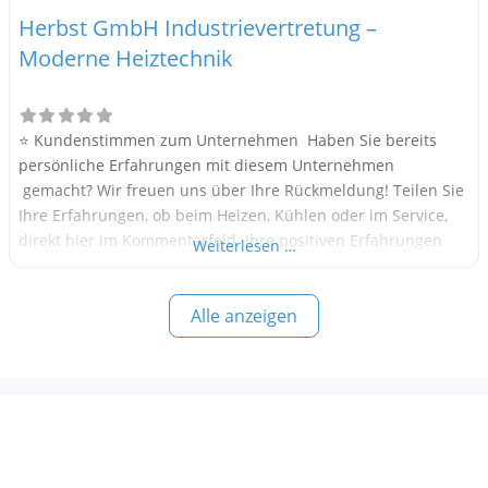
Herbst GmbH Industrievertretung –
Moderne Heiztechnik
⭐ Kundenstimmen zum Unternehmen Haben Sie bereits
persönliche Erfahrungen mit diesem Unternehmen
gemacht? Wir freuen uns über Ihre Rückmeldung! Teilen Sie
Ihre Erfahrungen, ob beim Heizen, Kühlen oder im Service,
direkt hier im Kommentarfeld. Ihre positiven Erfahrungen
Weiterlesen …
helfen anderen Interessenten bei der Anbieterauswahl.
Sollten Sie eine kritische Meinung äußern, so geben Sie diese
Alle anzeigen
bitte mit konkreten Details an und bleiben