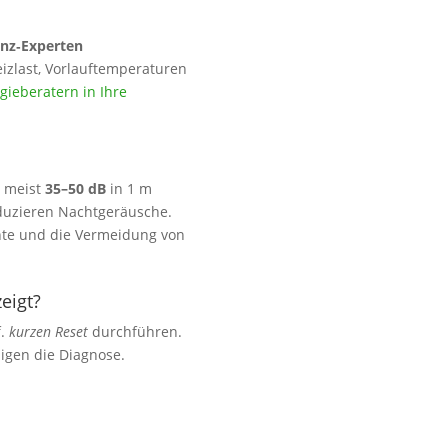
enz‑Experten
izlast, Vorlauftemperaturen
ieberatern in Ihre
 meist
35–50 dB
in 1 m
eduzieren Nachtgeräusche.
nte und die Vermeidung von
eigt?
f.
kurzen Reset
durchführen.
igen die Diagnose.