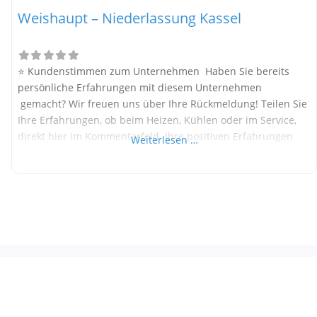
Weishaupt – Niederlassung Kassel
⭐ Kundenstimmen zum Unternehmen Haben Sie bereits
persönliche Erfahrungen mit diesem Unternehmen
gemacht? Wir freuen uns über Ihre Rückmeldung! Teilen Sie
Ihre Erfahrungen, ob beim Heizen, Kühlen oder im Service,
direkt hier im Kommentarfeld. Ihre positiven Erfahrungen
Weiterlesen …
helfen anderen Interessenten bei der Anbieterauswahl.
Sollten Sie eine kritische Meinung äußern, so geben Sie diese
bitte mit konkreten Details an und bleiben