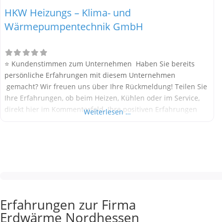
HKW Heizungs – Klima- und
Wärmepumpentechnik GmbH
⭐ Kundenstimmen zum Unternehmen Haben Sie bereits
persönliche Erfahrungen mit diesem Unternehmen
gemacht? Wir freuen uns über Ihre Rückmeldung! Teilen Sie
Ihre Erfahrungen, ob beim Heizen, Kühlen oder im Service,
direkt hier im Kommentarfeld. Ihre positiven Erfahrungen
Weiterlesen …
helfen anderen Interessenten bei der Anbieterauswahl.
Sollten Sie eine kritische Meinung äußern, so geben Sie diese
bitte mit konkreten Details an und bleiben
Erfahrungen zur Firma
Erdwärme Nordhessen