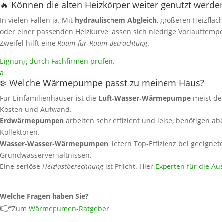
🔥 Können die alten Heizkörper weiter genutzt werde
In vielen Fällen ja. Mit
hydraulischem Abgleich
, größeren Heizfläc
oder einer passenden Heizkurve lassen sich niedrige Vorlauftemp
Zweifel hilft eine
Raum‑für‑Raum‑Betrachtung
.
Eignung durch Fachfirmen prüfen
.
a
❄️ Welche Wärmepumpe passt zu meinem Haus?
Für Einfamilienhäuser ist die
Luft‑Wasser‑Wärmepumpe
meist de
Kosten und Aufwand.
Erdwärmepumpen
arbeiten sehr effizient und leise, benötigen a
Kollektoren.
Wasser‑Wasser‑Wärmepumpen
liefern Top‑Effizienz bei geeignet
Grundwasserverhältnissen.
Eine seriöse
Heizlastberechnung
ist Pflicht. Hier
Experten für die Au
Welche Fragen haben Sie?
👉
Zum
Wärmepumen-Ratgeber