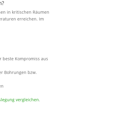
n?
hen in kritischen Räumen
eraturen erreichen. Im
r beste Kompromiss aus
ber Bohrungen bzw.
en
slegung vergleichen
.