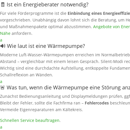
🧾 Ist ein Energieberater notwendig?
Für viele Förderprogramme ist die
Einbindung eines Energieeffizi
vorgeschrieben. Unabhängig davon lohnt sich die Beratung, um He
und Maßnahmenpakete optimal abzustimmen.
Angebote von Energ
Nähe
anfordern.
a
🔊 Wie laut ist eine Wärmepumpe?
Moderne Luft‑Wasser‑Wärmepumpen erreichen im Normalbetrieb
Abstand – vergleichbar mit einem leisen Gespräch. Silent‑Modi r
Wichtig sind eine durchdachte Aufstellung, entkoppelte Fundame
Schallreflexion an Wänden.
a
🚨 Was tun, wenn die Wärmepumpe eine Störung anz
Zunächst Bedienungsanleitung und Displaymeldungen prüfen, gg
Bleibt der Fehler, sollte die Fachfirma ran –
Fehlercodes
beschleun
Vermeide Eigenreparaturen am Kältekreis.
Schnellen Service beauftragen
.
a