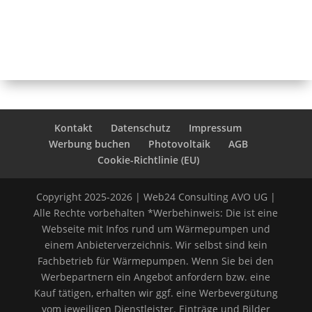
Kontakt
Datenschutz
Impressum
Werbung buchen
Photovoltaik
AGB
Cookie-Richtlinie (EU)
Copyright 2025-2026 | Web24 Consulting AVO UG |
Alle Rechte vorbehalten *Werbehinweis: Die ist eine
Webseite mit Infos rund um Wärmepumpen und
einem Anbieterverzeichnis. Wir selbst sind kein
Fachbetrieb für Wärmepumpen. Wenn Sie bei den
Werbepartnern ein Angebot anfordern bzw. eine
Kauf tätigen, erhalten wir ggf. eine Werbevergütung
vom jeweiligen Dienstleister. Einträge und Bilder