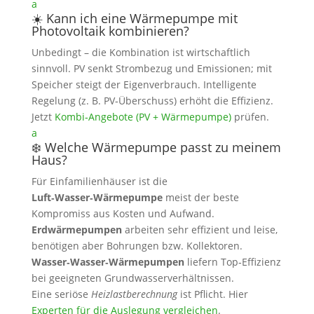
a
☀️ Kann ich eine Wärmepumpe mit
Photovoltaik kombinieren?
Unbedingt – die Kombination ist wirtschaftlich
sinnvoll. PV senkt Strombezug und Emissionen; mit
Speicher steigt der Eigenverbrauch. Intelligente
Regelung (z. B. PV‑Überschuss) erhöht die Effizienz.
Jetzt
Kombi‑Angebote (PV + Wärmepumpe)
prüfen.
a
❄️ Welche Wärmepumpe passt zu meinem
Haus?
Für Einfamilienhäuser ist die
Luft‑Wasser‑Wärmepumpe
meist der beste
Kompromiss aus Kosten und Aufwand.
Erdwärmepumpen
arbeiten sehr effizient und leise,
benötigen aber Bohrungen bzw. Kollektoren.
Wasser‑Wasser‑Wärmepumpen
liefern Top‑Effizienz
bei geeigneten Grundwasserverhältnissen.
Eine seriöse
Heizlastberechnung
ist Pflicht. Hier
Experten für die Auslegung vergleichen
.