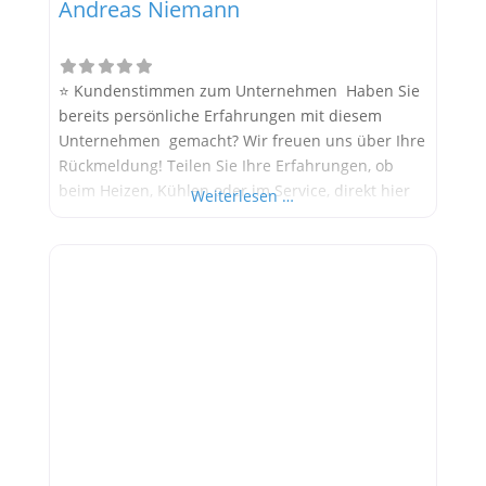
Andreas Niemann
⭐ Kundenstimmen zum Unternehmen Haben Sie
bereits persönliche Erfahrungen mit diesem
Unternehmen gemacht? Wir freuen uns über Ihre
Rückmeldung! Teilen Sie Ihre Erfahrungen, ob
beim Heizen, Kühlen oder im Service, direkt hier
Weiterlesen …
im Kommentarfeld. Ihre positiven Erfahrungen
helfen anderen Interessenten bei der
Anbieterauswahl. Sollten Sie eine kritische
Meinung äußern, so geben Sie diese bitte mit
konkreten Details an und bleiben