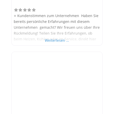
⭐ Kundenstimmen zum Unternehmen Haben Sie
bereits persönliche Erfahrungen mit diesem
Unternehmen gemacht? Wir freuen uns über Ihre
Rückmeldung! Teilen Sie Ihre Erfahrungen, ob
beim Heizen, Kühlen oder im Service, direkt hier
Weiterlesen …
im Kommentarfeld. Ihre positiven Erfahrungen
helfen anderen Interessenten bei der
Anbieterauswahl. Sollten Sie eine kritische
Meinung äußern, so geben Sie diese bitte mit
konkreten Details an und bleiben