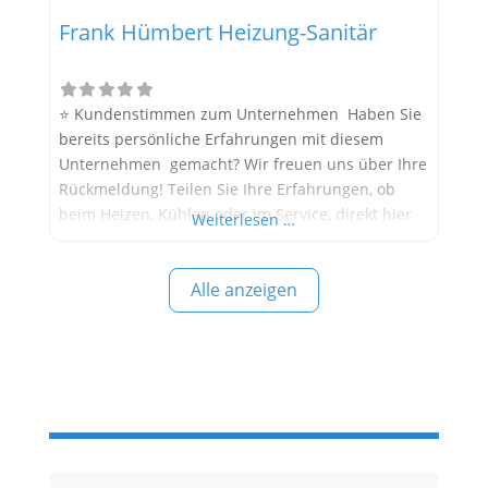
Frank Hümbert Heizung-Sanitär
⭐ Kundenstimmen zum Unternehmen Haben Sie
bereits persönliche Erfahrungen mit diesem
Unternehmen gemacht? Wir freuen uns über Ihre
Rückmeldung! Teilen Sie Ihre Erfahrungen, ob
beim Heizen, Kühlen oder im Service, direkt hier
Weiterlesen …
im Kommentarfeld. Ihre positiven Erfahrungen
helfen anderen Interessenten bei der
Alle anzeigen
Anbieterauswahl. Sollten Sie eine kritische
Meinung äußern, so geben Sie diese bitte mit
konkreten Details an und bleiben