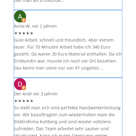
Das man als Erstkunde…
Anita W.
vor 2 Jahren
★
★
★
★
★
Gute Arbeit, schnell und freundlich. Aber extrem
teuer. Für 70 Minuten Arbeit habe ich 340 Euro
gezahlt. Da waren 30 Euro Material enthalten. Da ich
Erstkundin war, musste ich noch vor Ort bezahlen.
Das kennt man sonst nur von XY ungelöst....
Der Andi
vor 3 Jahren
★
★
★
★
★
So stellt man sich eine perfekte Handwerkerleistung
vor. Wir beauftragten zum wiederholten male die
Elektrofirma Kuhberg und sind wieder vollstens
zufrieden. Das Team arbeitet sehr sauber und
strukturiert. Kann ich guten Gewissens weiter